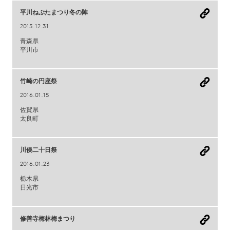
平川ねぷたまつり冬の陣
2015.12.31
青森県
平川市
竹崎の円座祭
2016.01.15
佐賀県
太良町
川俣二十日祭
2016.01.23
栃木県
日光市
修善寺梅林梅まつり