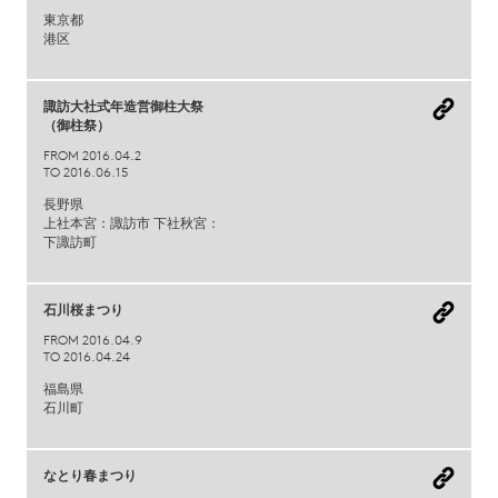
東京都
港区
諏訪大社式年造営御柱大祭
（御柱祭）
FROM 2016.04.2
TO 2016.06.15
長野県
上社本宮：諏訪市 下社秋宮：
下諏訪町
石川桜まつり
FROM 2016.04.9
TO 2016.04.24
福島県
石川町
なとり春まつり