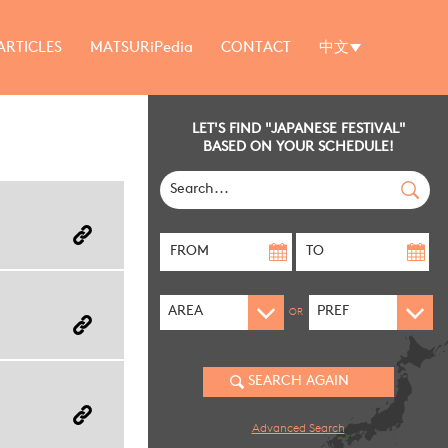
ARTICLES
MATSURiPedia
CONTACT
中文
LET'S FIND "JAPANESE FESTIVAL"
BASED ON YOUR SCHEDULE!
OR
Advanced Search