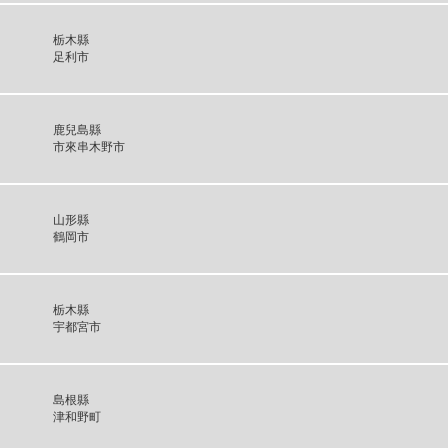
栃木縣
足利市
鹿兒島縣
市來串木野市
山形縣
鶴岡市
栃木縣
宇都宮市
島根縣
津和野町