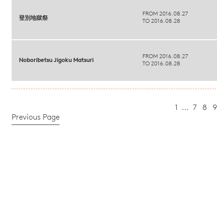
FROM 2016.08.27
登別地獄祭
TO 2016.08.28
FROM 2016.08.27
Noboribetsu Jigoku Matsuri
TO 2016.08.28
1
...
7
8
9
Previous Page