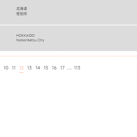
北海道
登別市
HOKKAIDO
Noboribetsu City
10
11
12
13
14
15
16
17
...
113