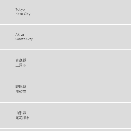
Tokyo
Koto City
Akita
Odate City
青森縣
三澤市
靜岡縣
濱松市
山形縣
尾花澤市