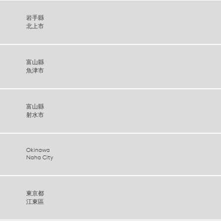
岩手縣
北上市
富山縣
魚津市
富山縣
射水市
Okinawa
Naha City
東京都
江東區