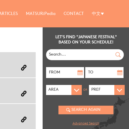
ARTICLES
MATSURiPedia
CONTACT
中文
LET'S FIND "JAPANESE FESTIVAL"
BASED ON YOUR SCHEDULE!
OR
Advanced Search