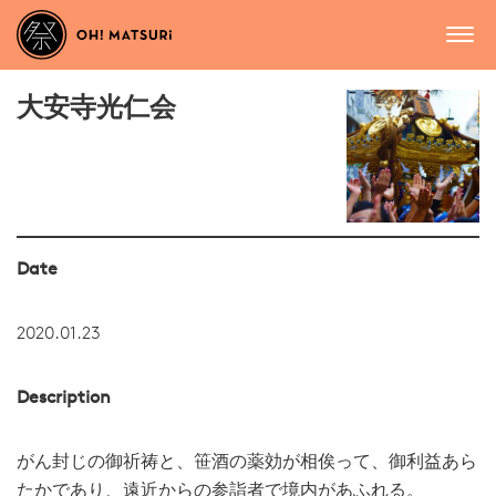
大安寺光仁会
Date
2020.01.23
Description
がん封じの御祈祷と、笹酒の薬効が相俟って、御利益あら
たかであり、遠近からの参詣者で境内があふれる。