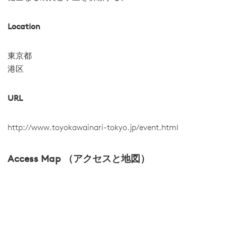
Location
東京都
港区
URL
http://www.toyokawainari-tokyo.jp/event.html
Access Map （アクセスと地図）