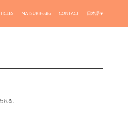
TICLES
MATSURiPedia
CONTACT
日本語
われる。