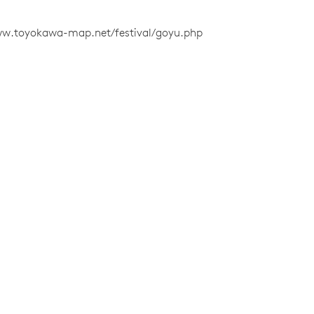
ww.toyokawa-map.net/festival/goyu.php