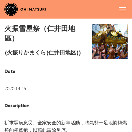
火振雪屋祭（仁井田地
區）
(火振りかまくら(仁井田地区))
Date
2020.01.15
Description
祈求驅病息災、全家安全的新年活動，將氣勢十足地旋轉燃
燒的稻草把，以藉此驅除災厄。