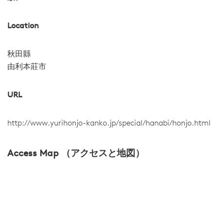
Location
秋田縣
由利本莊市
URL
http://www.yurihonjo-kanko.jp/special/hanabi/honjo.html
Access Map （アクセスと地図）