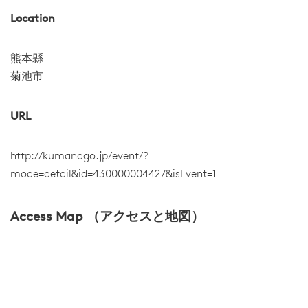
Location
熊本縣
菊池市
URL
http://kumanago.jp/event/?
mode=detail&id=430000004427&isEvent=1
Access Map （アクセスと地図）