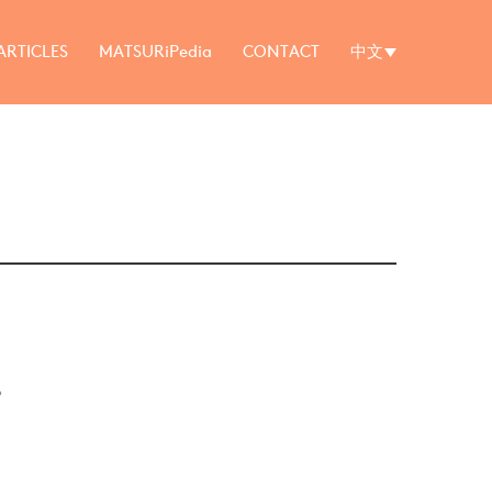
ARTICLES
MATSURiPedia
CONTACT
中文
。