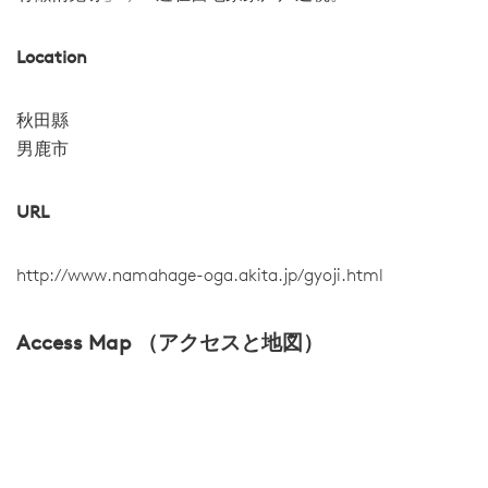
Location
秋田縣
男鹿市
URL
http://www.namahage-oga.akita.jp/gyoji.html
Access Map （アクセスと地図）