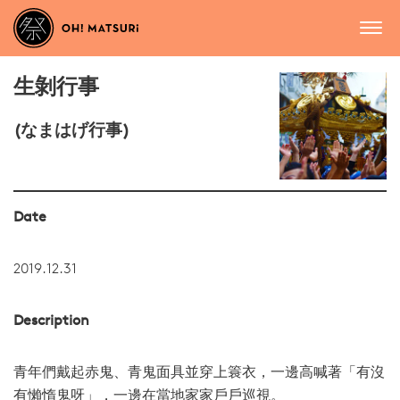
生剝行事
(なまはげ行事)
Date
2019.12.31
Description
青年們戴起赤鬼、青鬼面具並穿上簑衣，一邊高喊著「有沒
有懶惰鬼呀」，一邊在當地家家戶戶巡視。