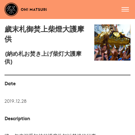
歲末札御焚上柴燈大護摩
供
(納め札お焚き上げ柴灯大護摩
供)
Date
2019.12.28
Description