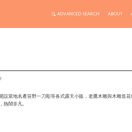
ADVANCED SEARCH
ABOUT
7
開設當地名產笹野一刀彫等各式露天小販，老鷹木雕與木雕造花
，熱鬧非凡。