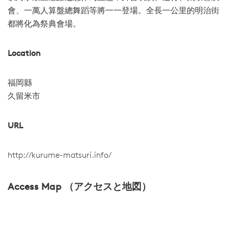
會、一萬人算盤總舞蹈等將一一登場。全長一公里的明治街
都將化為祭典會場。
Location
福岡縣
久留米市
URL
http://kurume-matsuri.info/
Access Map （アクセスと地図）