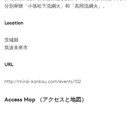
分別舉辦「小張松下流綱火」和「高岡流綱火」。
Location
茨城縣
筑波未來市
URL
http://mirai-kankou.com/events/102
Access Map （アクセスと地図）