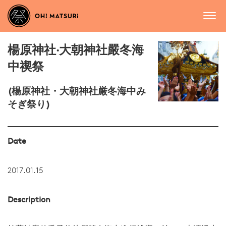
楊原神社‧大朝神社嚴冬海
中禊祭
(楊原神社・大朝神社厳冬海中み
そぎ祭り)
Date
2017.01.15
Description