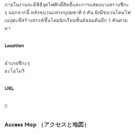
ภายในงานจะมีพิธีจุดไฟศักดิ์สิทธิ์และการแสดงบวงสรวงซึกะ
รุ นอกจากนี้ หลังขบวนแห่รถบุปผชาติ 8 คัน ยังมีขบวนโคมไฟ
เนปุตะที่สร้างสรรค์ขึ้นโดยนักเรียนชั้นมัธยมต้นอีก 3 คันตาม
มา
Location
อำเภอซึกะรุ
อะโอโมริ
URL
0
Access Map （アクセスと地図）