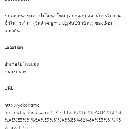
งานจำหน่ายคราดไม้ไผ่นำโชค (คุมะเดะ) และมีการจัดงาน
ซ้ำใน "วันไก่" (วันสำคัญตามปฏิทินปีนักษัตร) ของเดือน
เดียวกัน
Location
อำเภอโยโกฮะมะ
คะนะกะวะ
URL
http://yokohama-
torinoichi.jimdo.com/%E4%BB%8A%E5%B9%B4%E3%81
%AE%E3%81%8A%E3%81%A8%E3%82%8A%E3%81%95
%E3%81%BE/