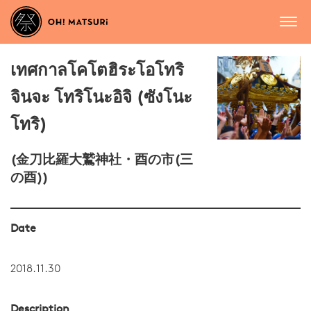
เทศกาลโคโตฮิระโอโทริ
จินจะ โทริโนะอิจิ (ซังโนะ
โทริ)
(金刀比羅大鷲神社・酉の市(三
の酉))
Date
2018.11.30
Description