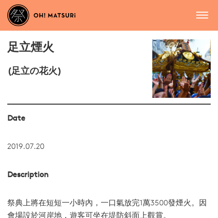
足立煙火
(足立の花火)
Date
2019.07.20
Description
祭典上將在短短一小時內，一口氣放完1萬3500發煙火。因
會場設於河岸地，遊客可坐在堤防斜面上觀賞。