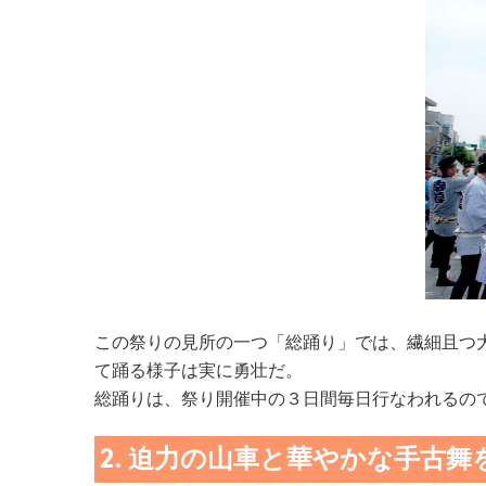
この祭りの見所の一つ「総踊り」では、繊細且つ
て踊る様子は実に勇壮だ。
総踊りは、祭り開催中の３日間毎日行なわれるの
2. 迫力の山車と華やかな手古