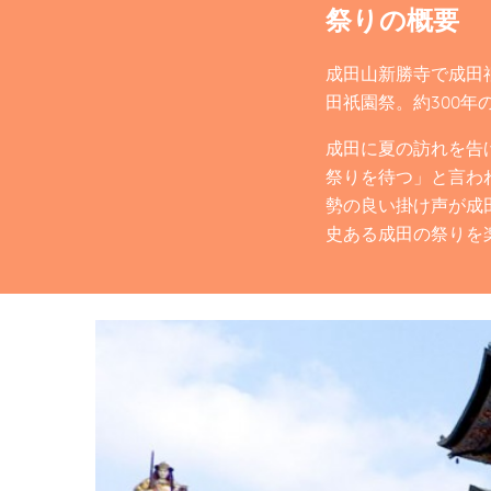
祭りの概要
成田山新勝寺で成田
田祇園祭。約300
成田に夏の訪れを告
祭りを待つ」と言わ
勢の良い掛け声が成
史ある成田の祭りを