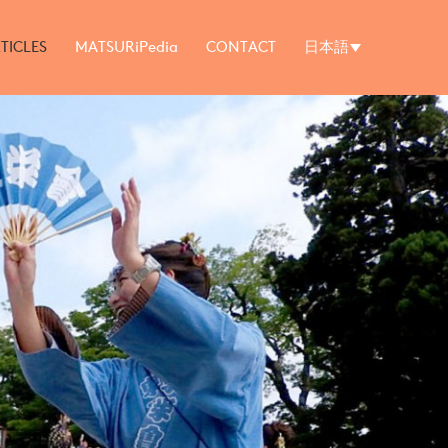
TICLES
MATSURiPedia
CONTACT
日本語