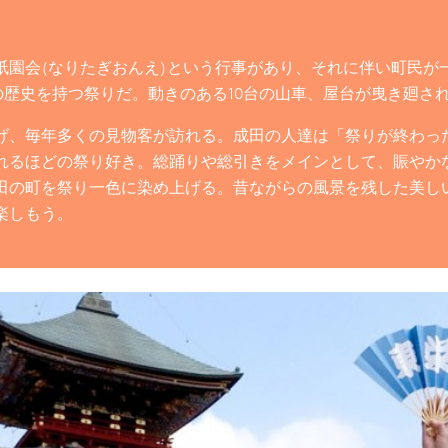
祇園会(なりたぎおんえ)という行事があり、それに伴い町民が
年の歴史を持つ祭りだ。動きのある10台の山車、屋台が曳き廻さ
げ、毎年多くの見物客が訪れる。成田の人達は「祭りが終わっ
れるほどの祭り好き。総踊りや総引きをメインとして、賑やか
田の町を祭り一色に染め上げる。昔ながらの風景を残した美し
楽しもう。