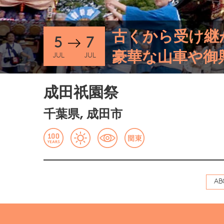
古くから受け継
5
7
豪華な山車や御
JUL
JUL
成田祇園祭
千葉県, 成田市
AB