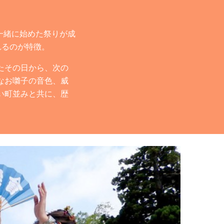
一緒に始めた祭りが成
れるのが特徴。
たその日から、次の
なお囃子の音色、威
い町並みと共に、歴