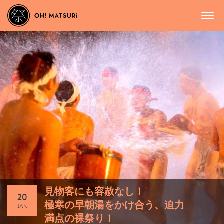
見物客にも容赦なし！
20
極寒の早朝湯をかけ合う、迫力
JAN
満点の裸祭り！