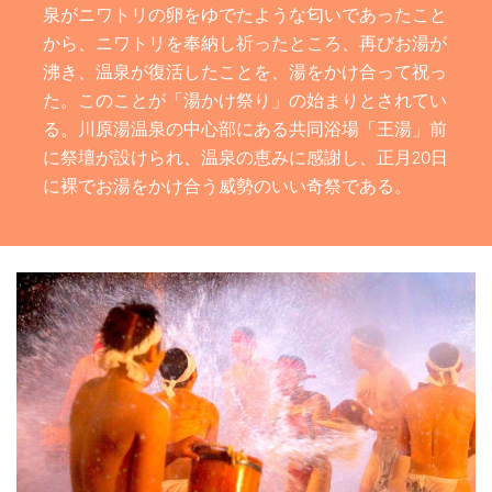
泉がニワトリの卵をゆでたような匂いであったこと
から、ニワトリを奉納し祈ったところ、再びお湯が
沸き、温泉が復活したことを、湯をかけ合って祝っ
た。このことが「湯かけ祭り」の始まりとされてい
る。川原湯温泉の中心部にある共同浴場「王湯」前
に祭壇が設けられ、温泉の恵みに感謝し、正月20日
に裸でお湯をかけ合う威勢のいい奇祭である。