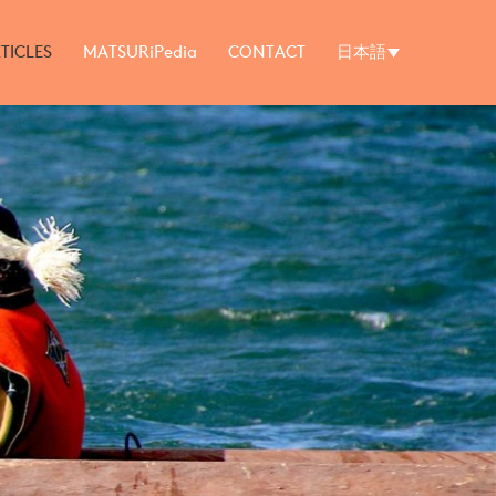
TICLES
MATSURiPedia
CONTACT
日本語