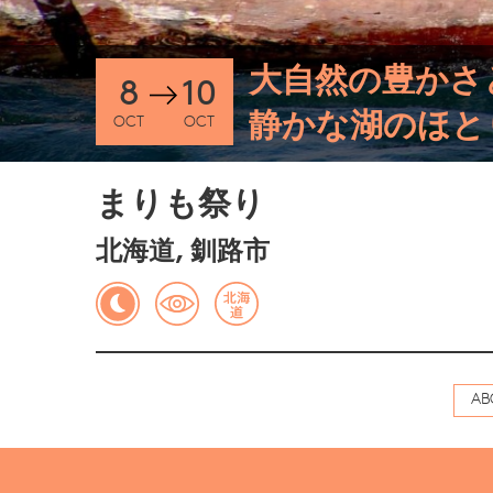
大自然の豊かさ
8
10
静かな湖のほと
OCT
OCT
まりも祭り
北海道, 釧路市
AB