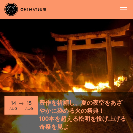
豊作を祈願し、夏の夜空をあざ
14
15
AUG
AUG
やかに染める火の祭典！
100本を超える松明を投げ上げる
奇祭を見よ