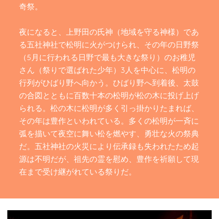
奇祭。
夜になると、上野田の氏神（地域を守る神様）であ
る五社神社で松明に火がつけられ、その年の日野祭
（5月に行われる日野で最も大きな祭り）のお稚児
さん（祭りで選ばれた少年）3人を中心に、松明の
行列がひばり野へ向かう。ひばり野へ到着後、太鼓
の合図とともに百数十本の松明が松の木に投げ上げ
られる。松の木に松明が多く引っ掛かりたまれば、
その年は豊作といわれている。多くの松明が一斉に
弧を描いて夜空に舞い松を燃やす、勇壮な火の祭典
だ。五社神社の火災により伝承録も失われたため起
源は不明だが、祖先の霊を慰め、豊作を祈願して現
在まで受け継がれている祭りだ。