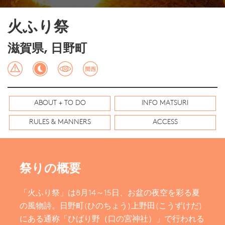
火ふり祭
滋賀県, 日野町
ABOUT + TO DO
INFO MATSURI
RULES & MANNERS
ACCESS
祭りの概要
「火ふり祭」は8月14～15日、お盆の夜空を彩る夏
の風物詩。日野町(ひのちょう)上野田(こうずけだ)
にある通称「ひばり野（口の宮神社）」で行われる