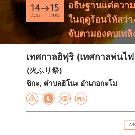
อธิษฐานแด่ความ
14
15
AUG
AUG
ในฤดูร้อนให้สว่
จับตามองคบเพลิง
เทศกาลฮิฟุริ (เทศกาลพ่นไฟ
(火ふり祭)
ชิกะ, ตำบลฮิโนะ อำเภอกะโม
AB