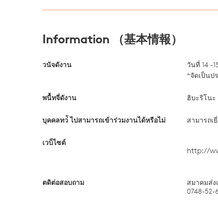
Information （基本情報）
วนัจดังาน
วันที่ 14 
*จัดเป็นปร
พนื้ทจี่ดังาน
ฮิบะริโนะ 
บุคคลทว่ั ไปสามารถเข้าร่วมงานได้หรือไม่
สามารถเยี
เวบ็ไซต์
http://w
ตดิต่อสอบถาม
สมาคมส่งเ
0748-52-