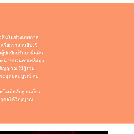
างคืนในช่วงเทศกาล
ยมเรียกว่าลานฮิบะริ
ผู้ปกปักษ์รักษาผืนดิน
มจะนำขบวนคบเพลิงมุ่ง
สัญญาณให้ผู้ร่วม
นจะอุดมสมบูรณ์ คบ
ะไม่มีหลักฐานเกี่ยว
่วนกุศลให้วิญญาณ