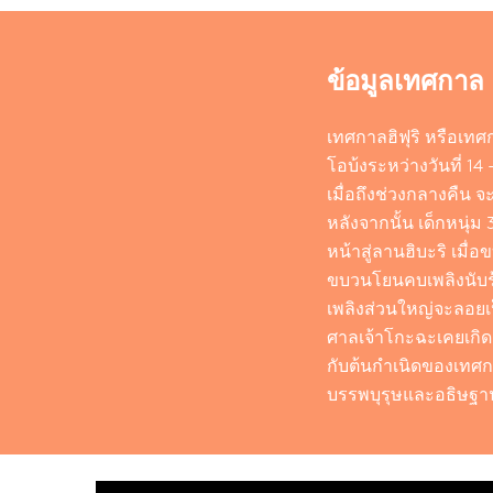
ข้อมูลเทศกาล
เทศกาลฮิฟุริ หรือเท
โอบ้งระหว่างวันที่ 14
เมื่อถึงช่วงกลางคืน จ
หลังจากนั้น เด็กหนุ่
หน้าสู่ลานฮิบะริ เมื
ขบวนโยนคบเพลิงนับร้
เพลิงส่วนใหญ่จะลอยเ
ศาลเจ้าโกะฉะเคยเกิดเ
กับต้นกำเนิดของเทศกา
บรรพบุรุษและอธิษฐา