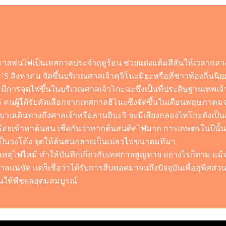
ศกาลพ่นไฟเป็นเทศกาลประจำฤดูร้อน ช่วยแต่งแต้มสีสันให้เวลากล
 -15 สิงหาคม จัดขึ้นบริเวณศาลเจ้าคุจิโนะมิยะหรือที่ชาวท้องถิ่นนิ
ะมีการจุดไฟขึ้นในบริเวณศาลเจ้าโกะฉะซึ่งเป็นที่ประดิษฐานเทพเจ้า
ม 3 คนผู้ได้รับคัดเลือกจากเทศกาลฮิโนะซึ่งจัดขึ้นในเดือนพฤษภาค
่อขบวนเดินทางถึงศาลเจ้าหรือลานฮิบะริ จะมีเสียงกลองไทโกะดังเป็น
อยเข้าหาต้นสน เชื่อกันว่าหากต้นสนติดไฟมาก การเกษตรในปีนั้
ป็นวงโค้ง จุดให้ต้นสนกลายเป็นเปลวไฟขนาดมหึมา
หตุไฟไหม้ ทำให้บันทึกเกี่ยวกับเทศกาลสูญหาย อย่างไรก็ตาม แม้จ
ลแน่ชัด แต่ก็เชื่อว่าได้รับการสืบทอดมาจนถึงปัจจุบันเพื่ออุทิศส
นให้พืชผลอุดมสมบูรณ์