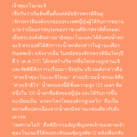
เจ้าคุมะโนะนะจิ
เชื่อกันว่าเริ่มต้นขึ้นตั้งแต่สมัยจักรพรรดิจินมุ
(จักรพรรดิองค์แรกของประเทศญี่ปุ่นผู้ได้รับการขนาน
นามว่าเป็นบรรพบุรุษของราชวงศ์จักรพรรดิทั้งหมด)
เมื่อพระองค์เดินทางมายังคุมะโนะและได้ค้นพบน้ำตก
นะจิ พระองค์ได้สักการะน้ำตกดังกล่าวในฐานะเดียว
กับเทพเจ้า หลังจากนั้น ในสมัยของจักรพรรดินินโทกุปี
ที่ 5 (ค.ศ.317) ได้ก่อสร้างวิหารขึ้นใจกลางภูเขานะจิ
และจัดพิธีสักการะเรื่อยมา ปัจจุบัน บริเวณดังกล่าวคือ
"ศาลเจ้าคุมะโนะนะจิไทฉะ" ส่วนบริเวณน้ำตกนะจิคือ
"ศาลเจ้าฮิโร" น้ำตกแห่งนี้มีชั้นความสูง 133 เมตร ติด
หนึ่งใน 100 น้ำตกชื่อดังของญี่ปุ่น และได้รับการขึ้น
ทะเบียนเป็น "มรดกโลกโดยองค์กรยูเนสโก" ถือเป็น
สถานที่แปลกเนื่องจากน้ำตกมีสถานะเช่นเดียวกับสิ่ง
เคารพ
"เทศกาลโอกิ" คือพิธีกรรมอัญเชิญเทพเจ้าของศาลเจ้า
คุมะโนะนะจิให้ลงประทับบนซุ้มรูปพัด 12 หลังเพื่อกลับ