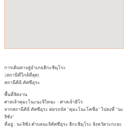
การเดินทางสู่อำเภอฮิกะชิมุโระ
(สถานีที่ใกล้ที่สุด)
สถานีคิอิ คัตซึอุระ
พื้นที่จัดงาน
ศาลเจ้าคุมะโนะนะจิไทฉะ - ศาลเจ้าฮิโร
จากสถานีคิอิ คัตซึอุระ ต่อรถบัส "คุมะโนะโคซือ" ไปลงที่ "นะ
จิซัง"
ที่อยู่ : นะจิซัง ตำบลนะจิคัตซึอุระ ฮิกะชิมุโระ จังหวัดวะกะยะ