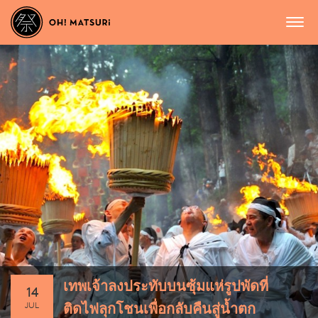
เทพเจ้าลงประทับบนซุ้มแห่รูปพัดที่
14
JUL
ติดไฟลุกโชนเพื่อกลับคืนสู่น้ำตก