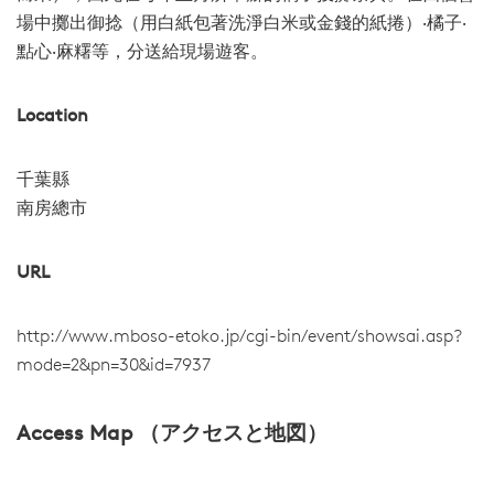
場中擲出御捻（用白紙包著洗淨白米或金錢的紙捲）‧橘子‧
點心‧麻糬等，分送給現場遊客。
Location
千葉縣
南房總市
URL
http://www.mboso-etoko.jp/cgi-bin/event/showsai.asp?
mode=2&pn=30&id=7937
Access Map （アクセスと地図）