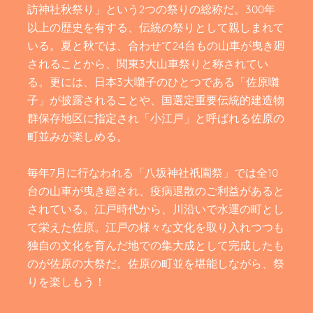
訪神社秋祭り」という2つの祭りの総称だ。300年
以上の歴史を有する、伝統の祭りとして親しまれて
いる。夏と秋では、合わせて24台もの山車が曳き廻
されることから、関東3大山車祭りと称されてい
る。更には、日本3大囃子のひとつである「佐原囃
子」が披露されることや、国選定重要伝統的建造物
群保存地区に指定され「小江戸」と呼ばれる佐原の
町並みが楽しめる。
毎年7月に行なわれる「八坂神社祇園祭」では全10
台の山車が曳き廻され、疫病退散のご利益があると
されている。江戸時代から、川沿いで水運の町とし
て栄えた佐原。江戸の様々な文化を取り入れつつも
独自の文化を育んだ地での集大成として完成したも
のが佐原の大祭だ。佐原の町並を堪能しながら、祭
りを楽しもう！