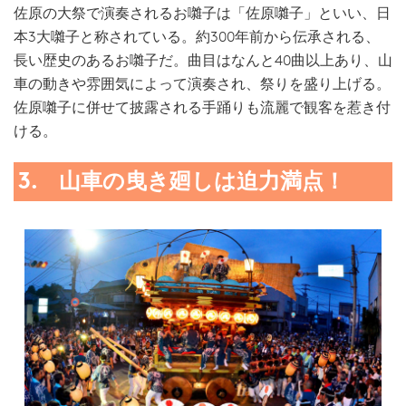
佐原の大祭で演奏されるお囃子は「佐原囃子」といい、日
本3大囃子と称されている。約300年前から伝承される、
長い歴史のあるお囃子だ。曲目はなんと40曲以上あり、山
車の動きや雰囲気によって演奏され、祭りを盛り上げる。
佐原囃子に併せて披露される手踊りも流麗で観客を惹き付
ける。
3. 山車の曳き廻しは迫力満点！