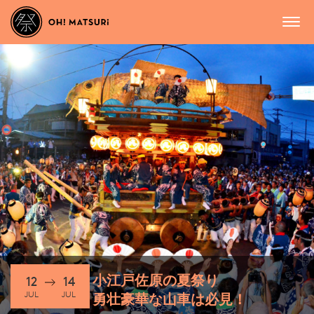
小江戸佐原の夏祭り
12
14
JUL
JUL
勇壮豪華な山車は必見！