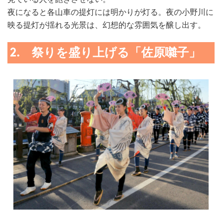
夜になると各山車の提灯には明かりが灯る。夜の小野川に
映る提灯が揺れる光景は、幻想的な雰囲気を醸し出す。
2. 祭りを盛り上げる「佐原囃子」