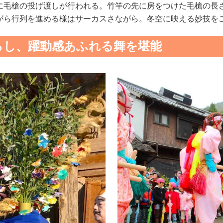
に毛槍の投げ渡しが行われる。竹竿の先に房をつけた毛槍の長
がら行列を進める様はサーカスさながら。冬空に映える妙技を
らし、躍動感あふれる舞を堪能