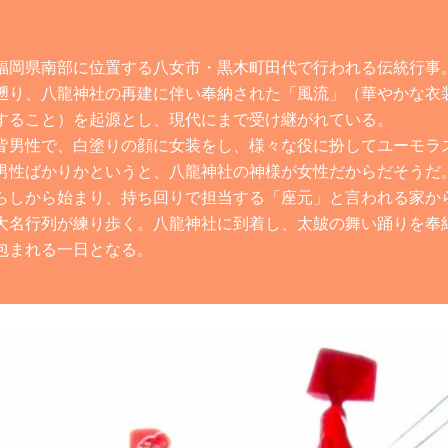
福岡県南部に位置する八女市・黒木町田代で行われる伝統行事。
遡り、八龍神社の再建に伴い奉納された「風流」（華やかな衣
すること）を起源とし、現代にまで受け継がれている。
皆男性で、白塗りの顔に女装をし、様々な役に扮してユーモラ
男性ばかりかというと、八龍神社の神様が女性だからだそうだ
らしから始まり、持ち回りで担当する「座元」と言われる家か
大名行列が練り歩く。八龍神社に到着し、太皷の舞い踊りを奉
包まれる一日となる。