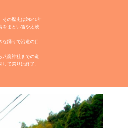
その歴史は約240年
装をまとい笛や太鼓
スな踊りで沿道の目
。
ら八龍神社までの道
納して祭りは終了。