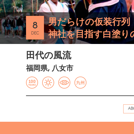
男だらけの仮装行列
8
神社を目指す白塗り
DEC
田代の風流
福岡県, 八女市
AB