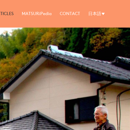
TICLES
MATSURiPedia
CONTACT
日本語