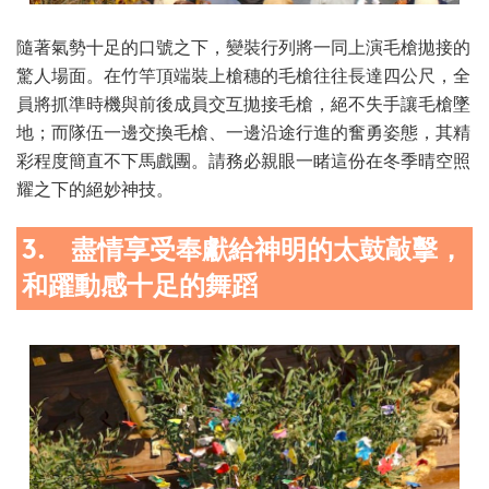
隨著氣勢十足的口號之下，變裝行列將一同上演毛槍拋接的
驚人場面。在竹竿頂端裝上槍穗的毛槍往往長達四公尺，全
員將抓準時機與前後成員交互拋接毛槍，絕不失手讓毛槍墜
地；而隊伍一邊交換毛槍、一邊沿途行進的奮勇姿態，其精
彩程度簡直不下馬戲團。請務必親眼一睹這份在冬季晴空照
耀之下的絕妙神技。
3. 盡情享受奉獻給神明的太鼓敲擊，
和躍動感十足的舞蹈