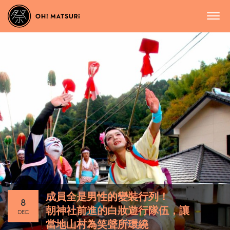
成員全是男性的變裝行列！
8
朝神社前進的白妝遊行隊伍，讓
DEC
當地山村為笑聲所環繞