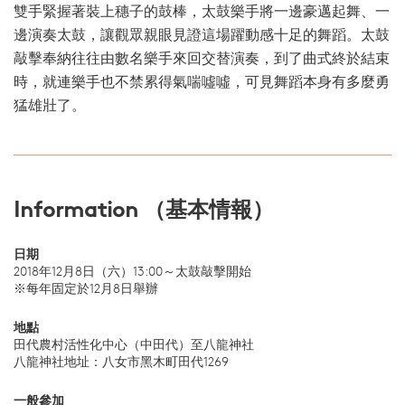
雙手緊握著裝上穗子的鼓棒，太鼓樂手將一邊豪邁起舞、一
邊演奏太鼓，讓觀眾親眼見證這場躍動感十足的舞蹈。太鼓
敲擊奉納往往由數名樂手來回交替演奏，到了曲式終於結束
時，就連樂手也不禁累得氣喘噓噓，可見舞蹈本身有多麼勇
猛雄壯了。
Information （基本情報）
日期
2018年12月8日（六）13:00～太鼓敲擊開始
※每年固定於12月8日舉辦
地點
田代農村活性化中心（中田代）至八龍神社
八龍神社地址：八女市黑木町田代1269
一般參加