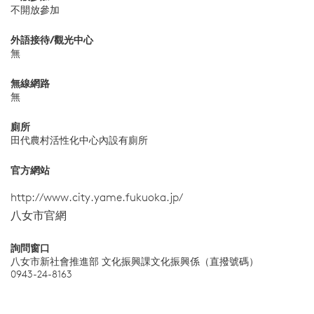
不開放參加
外語接待/觀光中心
無
無線網路
無
廁所
田代農村活性化中心內設有廁所
官方網站
http://www.city.yame.fukuoka.jp/
八女市官網
詢問窗口
八女市新社會推進部 文化振興課文化振興係（直撥號碼）
0943-24-8163