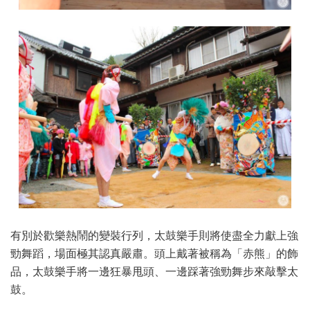
有別於歡樂熱鬧的變裝行列，太鼓樂手則將使盡全力獻上強
勁舞蹈，場面極其認真嚴肅。頭上戴著被稱為「赤熊」的飾
品，太鼓樂手將一邊狂暴甩頭、一邊踩著強勁舞步來敲擊太
鼓。