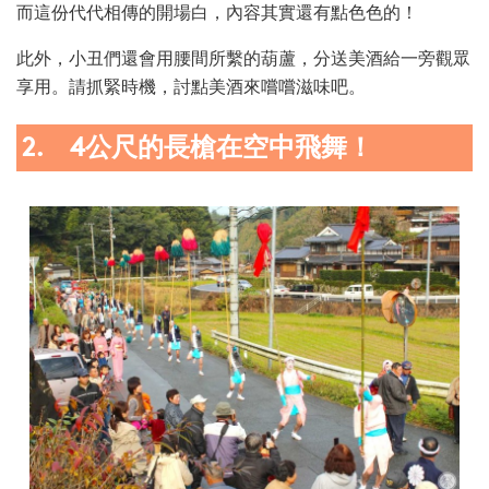
而這份代代相傳的開場白，內容其實還有點色色的！
此外，小丑們還會用腰間所繫的葫蘆，分送美酒給一旁觀眾
享用。請抓緊時機，討點美酒來嚐嚐滋味吧。
2. 4公尺的長槍在空中飛舞！