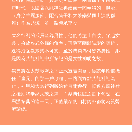
舉行的傳統活動。其歷史可回溯至兩百四十年前的江
戶時代，以隨著八龍神社再建而一同奉納的「風流」
（身穿華麗服飾、配合笛子和太鼓樂聲而上演的群
舞）作為起源，並一路傳承至今。
大名行列的成員全為男性，他們將塗上白妝、穿起女
裝，扮成各式各樣的角色，再跳著幽默詼諧的舞蹈，
逗得沿途觀眾樂不可支。至於成員為何皆為男性，那
是因為八龍神社中所祭祀的是女性神明之故。
祭典將在太鼓敲擊之下正式宣告開幕，從該年輪值擔
任「座元」的那一戶啟程，一路到終點八龍神社為
止，神輿和大名行列將沿途展開遊行。抵達八龍神社
之後則將奉納太鼓之舞，而祭典也隨之劃下句點。在
舉辦祭典的這一天，正值嚴冬的山村內外都將為笑聲
所環繞。