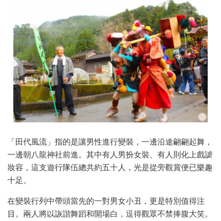
「田代風流」指的是讓男性進行變裝，一邊沿途翩翩起舞，
一邊朝八龍神社前進。其中有人男扮女裝、有人則化上戲謔
妝容，這支遊行隊伍總共約五十人，光是從旁觀賞便已樂趣
十足。
在變裝行列中帶頭當先的一對男女小丑，更是特別值得注
目。兩人將以詼諧舞蹈和開場白，逗得觀眾不禁捧腹大笑。