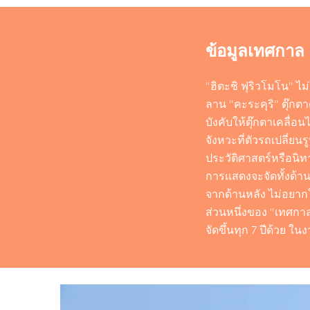
ข้อมูลเทศกาล
"ฮิตะชิ ฟุริวโมโน" ไ
ลาน "คะระคุริ" ตุ๊ก
บังคับให้ตุ๊กตาเคลื่อ
จังหวะที่ตัวรถเปลี่ยน
ประวัติศาสตร์หรือนิทา
การแสดงจะจัดทั้งด้าน
จากด้านหลัง ไม่อยาก
ส่วนหนึ่งของ "เทศกาล
จัดขึ้นทุก 7 ปีด้วย ใ