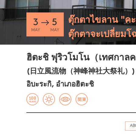
ตุ๊กตาไขลาน "คะ
3
5
MAY
MAY
ตุ๊กตาจะเปลี่ยมโ
ฮิตะชิ ฟุริวโมโน（เทศกาล
(日立風流物（神峰神社大祭礼）)
อิบะระกิ, อำเภอฮิตะชิ
AB