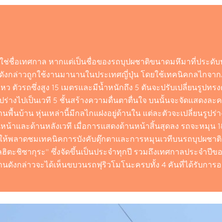
ม่ใช่ชื่อเทศกาล หากแต่เป็นชื่อของรถบุปผชาติขนาดมหึมาที่ประดั
ตาดังกล่าวถูกใช้งานมานานในประเทศญี่ปุ่น โดยใช้เทคนิคกลไกจา
นไหว ตัวรถซึ่งสูง 15 เมตรและมีน้ำหนักถึง 5 ตันจะปรับเปลี่ยนรูปทรง
รูปร่างไปเป็นเวที 5 ชั้นสร้างความดื่นตาตื่นใจ บนนั้นจะจัดแสดงละ
นพื้นบ้าน หุ่นเหล่านี้มีกลไกแฝงอยู่ด้านใน แต่ละตัวจะเปลี่ยนรูป
หน้าและด้านหลังเวที เมื่อการแสดงด้านหน้าสิ้นสุดลง รถจะหมุน 
ให้พลาดชมเทคนิคการบังคับตุ๊กตาและการหมุนเวทีบนรถบุปผชาติ
ฮิตะชิซากุระ" ซึ่งจัดขึ้นเป็นประจำทุกปี รวมถึงเทศกาลประจำปีขอ
นงานดังกล่าวจะได้เห็นขบวนรถฟุริวโมโนะครบทั้ง 4 คันที่ได้รับการ