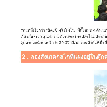
รถแห่ที่เรียกว่า "ฮิตะชิ ฟุริวโมโน" มีทั้งหมด 4
คัน เมื่อละครหุ่นเริ่มต้น ตัวรถจะเริ่มแปลงโฉมประ
ตุ๊กตาและนักดนตรีกว่า 30 ชีวิตจึงมารวมตัวกันที่นี่ เ
2．ลองสังเกตกลไกที่แฝงอยู่ในตุ๊กต