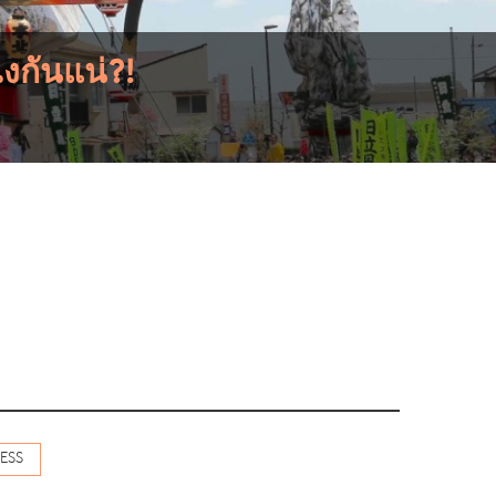
งกันแน่?!
ESS