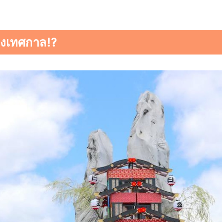
างเทศกาล!?