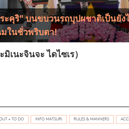
ระคุริ" บนขบวนรถบุปผชาติเป็นยังไ
ฉมในชั่วพริบตา!
คะมิเนะจินจะ ไดไซเร）
OUT + TO DO
INFO MATSURI
RULES & MANNERS
ACC