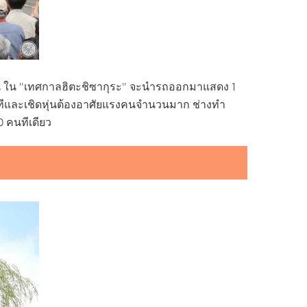
งกัน ใน "เทศกาลฮิตะชิซากุระ" จะนำรถออกมาแสดง 1
เวทีและเชิดหุ่นต้องอาศัยแรงคนจำนวนมาก ช่างทำ
0 คนทีเดียว