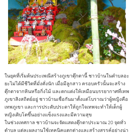
ในยุคที่เริ่มต้นประเพณีสร้างภูเขาตุ๊กตานี้ ชาวบ้านในตำบลอะ
ยะไม่ได้มีชีวิตที่มั่งคั่งนัก เมื่อมีลูกสาว ครอบครัวนั้นจะสร้าง
ตุ๊กตาจากหินหรือกิ่งไม้ และตกแต่งให้เหมือนบรรยากาศที่เทพ
ภูเขาสิงสถิตย์อยู่ ชาวบ้านเชื่อกันมาตั้งแต่โบราณว่าผู้หญิงคือ
เทพภูเขา และการประดับประดาให้ถูกใจเทพจะทำให้เด็กผู้
หญิงเติบโตขึ้นอย่างแข็งแรงและมีความสุข
ในช่วงเทศกาล ชาวบ้านจะจัดแสดงตุ๊กตาประมาณ 20 จุดทั่ว
ตำบล แต่ละผลงานใช้เทคนิคแตกต่างและสร้างสรรค์อย่างน่า