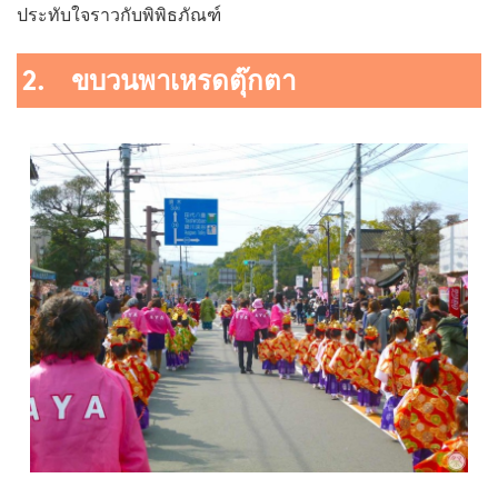
ประทับใจราวกับพิพิธภัณฑ์
2. ขบวนพาเหรดตุ๊กตา