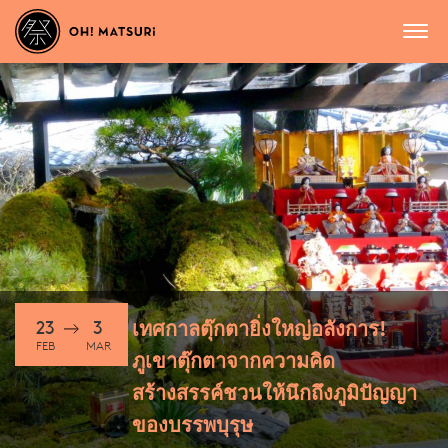
23
3
เทศกาลตุ๊กตายิ่งใหญ่อลังการ!
FEB
MAR
ภูเขาตุ๊กตาจากความคิด
สร้างสรรค์ชวนให้นึกถึงภูมิปัญญา
ของบรรพบุรุษ