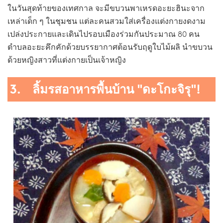
ในวันสุดท้ายของเทศกาล จะมีขบวนพาเหรดอะยะฮินะจาก
เหล่าเด็ก ๆ ในชุมชน แต่ละคนสวมใส่เครื่องแต่งกายงดงาม
เปล่งประกายและเดินไปรอบเมืองร่วมกันประมาณ 80 คน
ตำบลอะยะคึกคักด้วยบรรยากาศต้อนรับฤดูใบไม้ผลิ นำขบวน
ด้วยหญิงสาวที่แต่งกายเป็นเจ้าหญิง
3. ลิ้มรสอาหารพื้นบ้าน "ดะโกะจิรุ"!