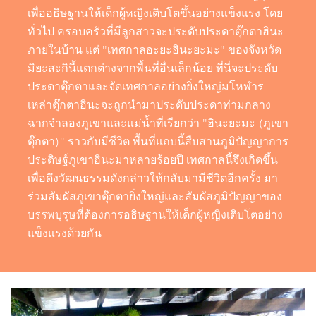
เพื่ออธิษฐานให้เด็กผู้หญิงเติบโตขึ้นอย่างแข็งแรง โดย
ทั่วไป ครอบครัวที่มีลูกสาวจะประดับประดาตุ๊กตาฮินะ
ภายในบ้าน แต่ "เทศกาลอะยะฮินะยะมะ" ของจังหวัด
มิยะสะกินี้แตกต่างจากพื้นที่อื่นเล็กน้อย ที่นี่จะประดับ
ประดาตุ๊กตาและจัดเทศกาลอย่างยิ่งใหญ่มโหฬาร
เหล่าตุ๊กตาฮินะจะถูกนำมาประดับประดาท่ามกลาง
ฉากจำลองภูเขาและแม่น้ำที่เรียกว่า "ฮินะยะมะ (ภูเขา
ตุ๊กตา)" ราวกับมีชีวิต พื้นที่แถบนี้สืบสานภูมิปัญญาการ
ประดิษฐ์ภูเขาฮินะมาหลายร้อยปี เทศกาลนี้จึงเกิดขึ้น
เพื่อดึงวัฒนธรรมดังกล่าวให้กลับมามีชีวิตอีกครั้ง มา
ร่วมสัมผัสภูเขาตุ๊กตายิ่งใหญ่และสัมผัสภูมิปัญญาของ
บรรพบุรุษที่ต้องการอธิษฐานให้เด็กผู้หญิงเติบโตอย่าง
แข็งแรงด้วยกัน