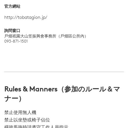
官方網站
http://tobatagion.jp/
詢問窗口
戶畑祇園大山笠振興會事務所（戶畑區公所內）
093-871-1501
Rules & Manners（参加のルール＆マ
ナー）
禁止使用無人機
禁止以坐墊或椅子佔位
橫跨馬路時請遵守工作人員指示