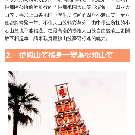
戶畑區公所前所舉行的「戶畑祇園大山笠競演會」。四座大
山笠，再加上由各地區中學生所扛起的四座小若山笠，全八
座都將齊聚一堂。不僅大山笠精彩萬分，由中學生所扛的小
若山笠也不能錯過。在最高潮的提燈大山笠自由競演上更開
放互相超車，請來親身體驗山笠豪邁行進的魄力。
2. 從幟山笠搖身一變為提燈山笠