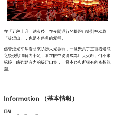
在「五段上升」結束後，在夜間運行的提燈山笠則被稱為
「提燈山」，也是本祭典的愛稱。
儘管燈光平常看起來彷彿火光微弱，一旦聚集了三百盞燈籠
之後便顯得魄力十足，看在眼中彷彿成為巨大火燄。何不來
親眼一睹強勁有力的提燈山笠，一嘗本祭典所獨有的奇想氛
圍。
Information （基本情報）
日期