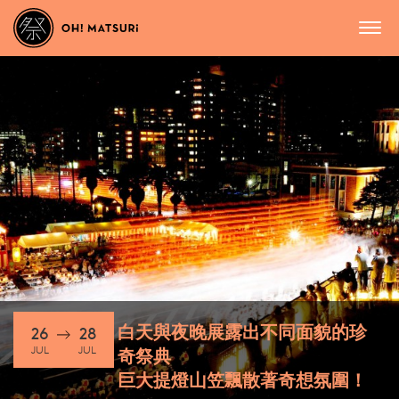
白天與夜晚展露出不同面貌的珍
26
28
JUL
JUL
奇祭典
巨大提燈山笠飄散著奇想氛圍！