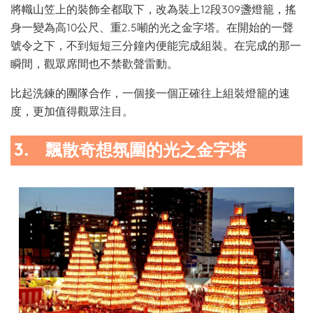
將幟山笠上的裝飾全都取下，改為裝上12段309盞燈籠，搖
身一變為高10公尺、重2.5噸的光之金字塔。在開始的一聲
號令之下，不到短短三分鐘內便能完成組裝。在完成的那一
瞬間，觀眾席間也不禁歡聲雷動。
比起洗鍊的團隊合作，一個接一個正確往上組裝燈籠的速
度，更加值得觀眾注目。
3. 飄散奇想氛圍的光之金字塔