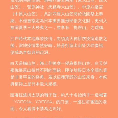
當地的傳統活動。飛幡八幡宮兩座（東大山笠、西大
山笠）、菅原神社（天籟寺大山笠）、中原八幡宮
（中原大山笠），共計四座大山笠將於祇園祭上奉
納。不僅被指定為日本重要無形民俗文化財，更列入
福岡夏季三大祭典之一，並享有「提燈山」之暱稱。
江戶時代本地爆發疫情，向須賀大神祈求疫病退散之
後，當地疫情果然好轉，於是打造出山笠大肆慶祝，
便成為本祭典的起源。
白天是幟山笠，晚上則搖身一變為提燈山笠。白天與
夜晚展露出截然不同的面貌，即使放眼日本全國也算
是非常罕見的祭典。若以這種形態的山笠來看，本祭
典稱得上是日本最大規模。
隨著鉦鈸與太鼓的囃子聲，約八十名抬轎手一邊喊著
「YOITOSA、YOITOSA」的口號，一邊往前邁進的場
面，令人看得不禁為之叫好。