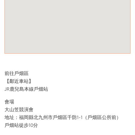
前往戶畑區
【鄰近車站】
JR鹿兒島本線戶畑站
會場
大山笠競演會
地址：福岡縣北九州市戶畑區千防1-1（戶畑區公所前）
戶畑站徒步10分