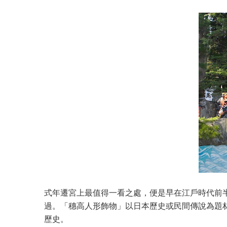
式年遷宮上最值得一看之處，便是早在江戶時代前
過。「穗高人形飾物」以日本歷史或民間傳說為題
歷史。