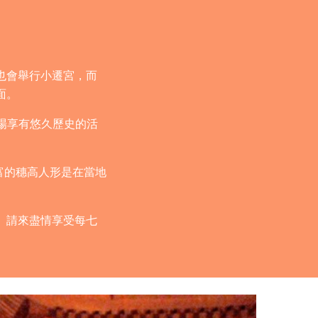
也會舉行小遷宮，而
面。
場享有悠久歷史的活
富的穗高人形是在當地
。請來盡情享受每七