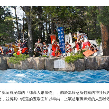
半就留有紀錄的「穗高人形飾物」。飾於為綠意所包圍的神社境
材，並將其中嚴選的五場面加以奉納，上演起璀璨輝煌的人形繪