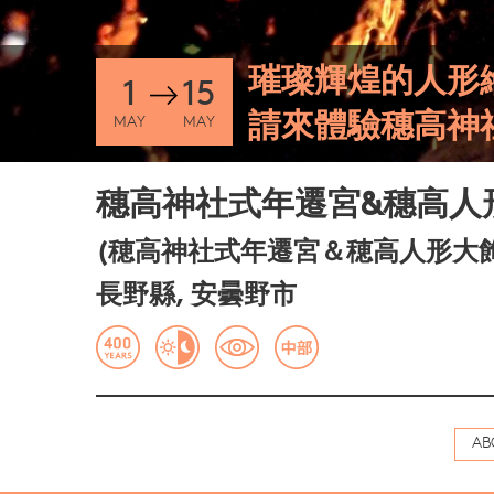
璀璨輝煌的人形
1
15
請來體驗穗高神
MAY
MAY
穗高神社式年遷宮&穗高人
(穂高神社式年遷宮＆穂高人形大
長野縣, 安曇野市
AB