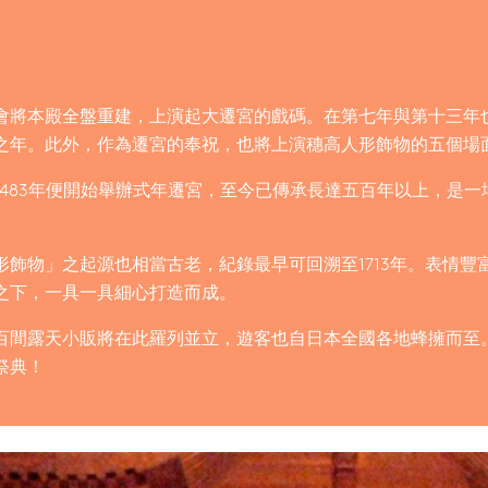
會將本殿全盤重建，上演起大遷宮的戲碼。在第七年與第十三年
遷宮之年。此外，作為遷宮的奉祝，也將上演穗高人形飾物的五個場
1483年便開始舉辦式年遷宮，至今已傳承長達五百年以上，是一
形飾物」之起源也相當古老，紀錄最早可回溯至1713年。表情豐
之下，一具一具細心打造而成。
百間露天小販將在此羅列並立，遊客也自日本全國各地蜂擁而至
祭典！