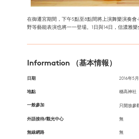
在御遷宮期間，下午5點至8點間將上演舞樂演奏會
野等藝能表演也將一一登場。1日與14日，信濃雅
Information （基本情報）
日期
2016年
地點
穗高神社
一般參加
只開放參觀
外語接待/觀光中心
無
無線網路
無