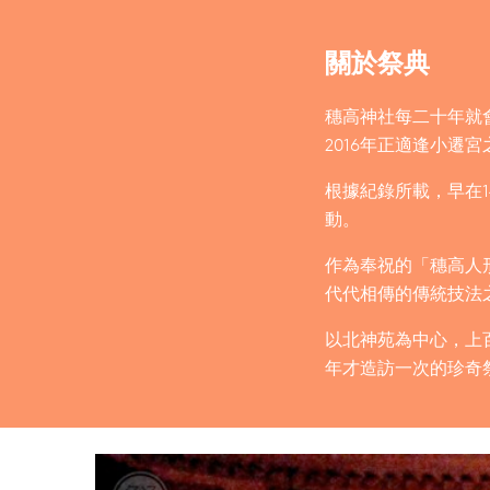
關於祭典
穗高神社每二十年就
2016年正適逢小
根據紀錄所載，早在
動。
作為奉祝的「穗高人
代代相傳的傳統技法
以北神苑為中心，上
年才造訪一次的珍奇