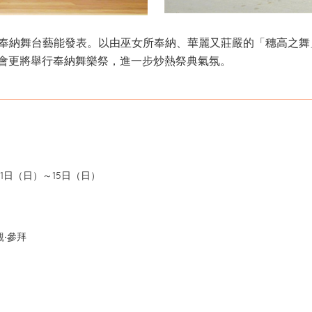
‧奉納舞台藝能發表。以由巫女所奉納、華麗又莊嚴的「穗高之
樂會更將舉行奉納舞樂祭，進一步炒熱祭典氣氛。
5月1日（日）～15日（日）
‧參拜