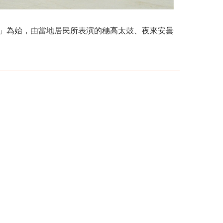
舞」為始，由當地居民所表演的穗高太鼓、夜來安曇