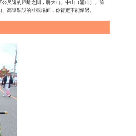
百公尺遠的距離之間，將大山、中山（瀧山）、前
山」高舉裝設的壯觀場面，你肯定不能錯過。