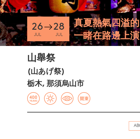
真夏熱氣四溢的
26
28
一睹在路邊上演
JUL
JUL
山舉祭
(山あげ祭)
栃木, 那須烏山市
AB