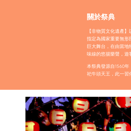
關於祭典
【非物質文化遺產】
指定為國家重要無形
巨大舞台，在由當地
味線的悠揚樂聲，遊
本祭典發源自156
祀牛頭天王，此一習