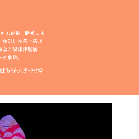
，可以親眼一睹被日本
那個町則在路上搭起
乘著常磐津淨瑠璃三
伎的劇碼。
是開始在八雲神社祭