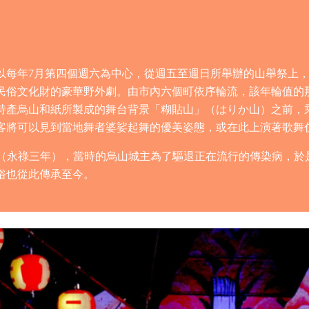
以每年7月第四個週六為中心，從週五至週日所舉辦的山舉祭上
民俗文化財的豪華野外劇。由市內六個町依序輪流，該年輪值的
特產烏山和紙所製成的舞台背景「糊貼山」（はりか山）之前，
客將可以見到當地舞者婆娑起舞的優美姿態，或在此上演著歌舞
0年（永祿三年），當時的烏山城主為了驅退正在流行的傳染病，於
俗也從此傳承至今。