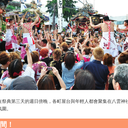
在祭典第三天的週日傍晚，各町屋台與年輕人都會聚集在八雲神
氛圍。
瞬間！