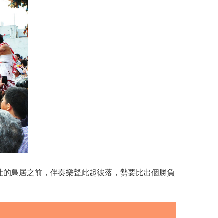
社的鳥居之前，伴奏樂聲此起彼落，勢要比出個勝負