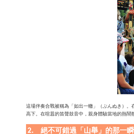
這場伴奏合戰被稱為「如出一轍」（ぶんぬき）。
高下。在喧囂的笛聲鼓音中，親身體驗當地的熱鬧
2. 絕不可錯過「山舉」的那一