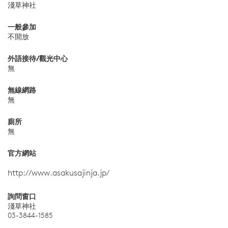
淺草神社
一般參加
不開放
外語接待/觀光中心
無
無線網路
無
廁所
無
官方網站
http://www.asakusajinja.jp/
詢問窗口
淺草神社
03-3844-1585