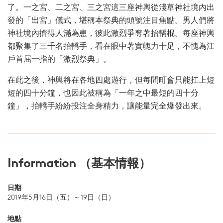
了。一之宮、二之宮、三之宮這三座神輿從淺草神社境內出
發的「出宮」儀式，堪稱本祭典的頭號注目焦點。男人們將
神社境內擠得人滿為患，彼此激烈爭奪著抬轎棍。每座神輿
都聚集了三千名抬轎手，看在眼中著實魄力十足，不愧為江
戶首屈一指的「激烈祭典」。
在此之後，神輿將在各地四處遊行，但每間町會只能扛上短
短的四十分鐘，也因此被稱為「一年之中最短的四十分
鐘」，抬轎手紛紛投注全身精力，讓能量完全爆發出來。
Information （基本情報）
日期
2019年5月16日（五）～19日（日）
地點