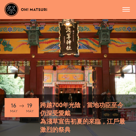
跨越700年光陰，當地功臣至今
16
19
MAY
MAY
仍深受愛戴
為淺草宣告初夏的來臨，江戶最
激烈的祭典