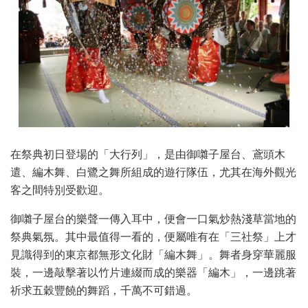
在祭典初日登場的「大行列」，是由御囃子屋台、鳶頭木
遣、編木舞、白鷺之舞所組成的遊行隊伍，尤其在海外觀光
客之間特別受歡迎。
御囃子屋台的樂聲一傳入耳中，便會一口氣炒熱淺草當地的
祭典氣氛。其中最值得一看的，便屬唯有在「三社祭」上才
見識得到的東京都無形文化財「編木舞」。舞者身穿華麗服
裝，一邊敲擊著以竹片連綴而成的樂器「編木」，一邊跳著
祈求五穀豐饒的舞蹈，千萬不可錯過。