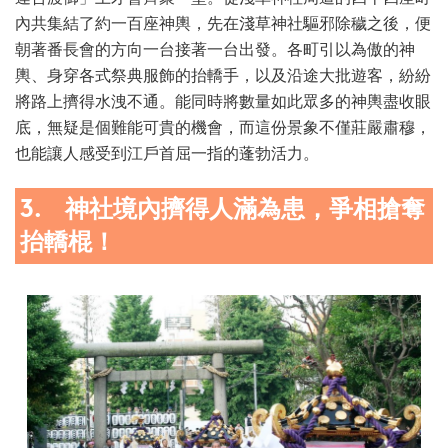
內共集結了約一百座神輿，先在淺草神社驅邪除穢之後，便
朝著番長會的方向一台接著一台出發。各町引以為傲的神
輿、身穿各式祭典服飾的抬轎手，以及沿途大批遊客，紛紛
將路上擠得水洩不通。能同時將數量如此眾多的神輿盡收眼
底，無疑是個難能可貴的機會，而這份景象不僅莊嚴肅穆，
也能讓人感受到江戶首屈一指的蓬勃活力。
3. 神社境內擠得人滿為患，爭相搶奪
抬轎棍！