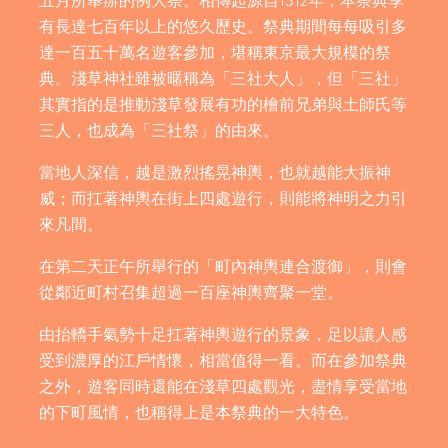
五月所舉辦的例大祭。相傳起源自1312年，本祭典享
有長達七百年以上的悠久歷史。祭典期間每每吸引多
達一百五十萬名遊客參加，堪稱東京最大規模的祭
典。淺草神社雖被暱稱為「三社大人」，但「三社」
其實指的是推動淺草發展有功的檜前兄弟與土師氏等
三人，也成為「三社祭」的由來。
當地人深信，越是激烈搖晃神輿，也就越能大振神
威；而扛著神輿在街上四處遊行，則能將神明之力引
來凡間。
在第二天正午所舉行的「町內神輿連合渡御」，則會
從鄰近町村召集超過一百座神輿齊聚一堂。
由抬轎手氣勢十足扛著神輿遊行的景象，足以讓人感
受到濃厚的江戶情懷，相當值得一看。而在參加祭典
之外，遊客同時還能在淺草四處觀光，盡情享受當地
的下町風情，也稱得上是本祭典的一大特色。