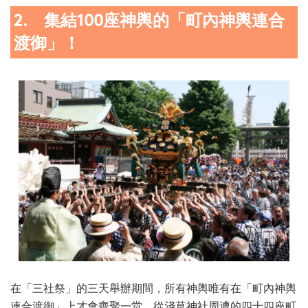
2. 集結100座神輿的「町內神輿連合
渡御」！
在「三社祭」的三天舉辦期間，所有神輿唯有在「町內神輿
連合渡御」上才會齊聚一堂。從淺草神社周遭的四十四座町