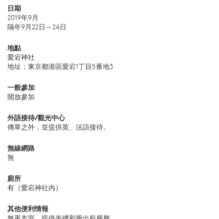
日期
2019年9月
隔年9月22日～24日
地點
愛宕神社
地址：東京都港區愛宕1丁目5番地3
一般參加
開放參加
外語接待/觀光中心
傳單之外，並提供英、法語接待。
無線網路
無
廁所
有（愛宕神社內）
其他便利情報
無更衣室，提供半纏和服出租服務