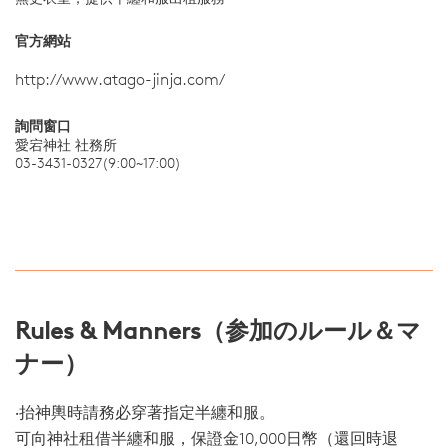
官方網站
http://www.atago-jinja.com/
詢問窗口
愛宕神社 社務所
03-3431-0327(9:00~17:00)
Rules & Manners（参加のルール＆マ
ナー）
‧抬神輿時請務必穿著指定半纏和服。
可向神社租借半纏和服，保證金10,000日幣（還回時退