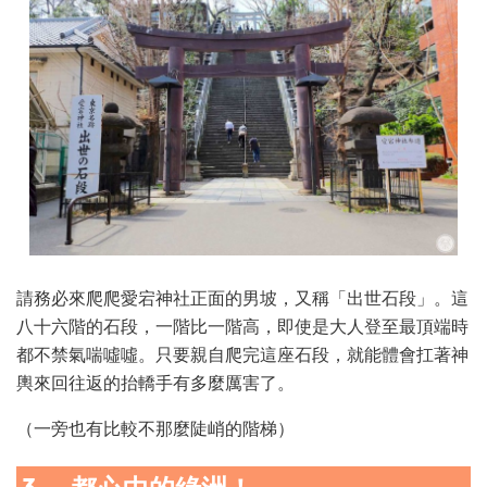
請務必來爬爬愛宕神社正面的男坡，又稱「出世石段」。這
八十六階的石段，一階比一階高，即使是大人登至最頂端時
都不禁氣喘噓噓。只要親自爬完這座石段，就能體會扛著神
輿來回往返的抬轎手有多麼厲害了。
（一旁也有比較不那麼陡峭的階梯）