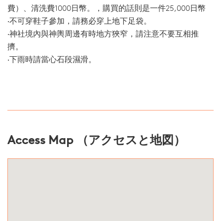
費）、清洗費1000日幣。，購買的話則是一件25,000日幣
‧不可穿鞋子參加，請務必穿上地下足袋。
‧神社境內與神輿周邊有時地方狹窄，請注意不要互相推
擠。
‧下雨時請當心石段濕滑。
Access Map （アクセスと地図）