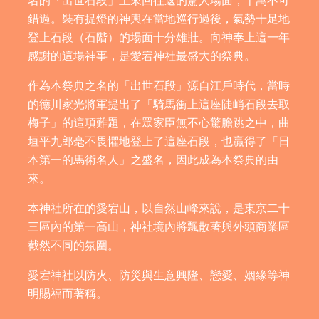
名的「出世石段」上來回往返的驚人場面，千萬不可
錯過。裝有提燈的神輿在當地巡行過後，氣勢十足地
登上石段（石階）的場面十分雄壯。向神奉上這一年
感謝的這場神事，是愛宕神社最盛大的祭典。
作為本祭典之名的「出世石段」源自江戶時代，當時
的德川家光將軍提出了「騎馬衝上這座陡峭石段去取
梅子」的這項難題，在眾家臣無不心驚膽跳之中，曲
垣平九郎毫不畏懼地登上了這座石段，也贏得了「日
本第一的馬術名人」之盛名，因此成為本祭典的由
來。
本神社所在的愛宕山，以自然山峰來說，是東京二十
三區內的第一高山，神社境內將飄散著與外頭商業區
截然不同的氛圍。
愛宕神社以防火、防災與生意興隆、戀愛、姻緣等神
明賜福而著稱。