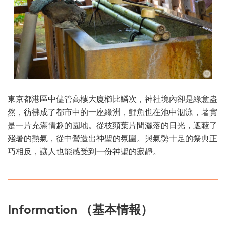
東京都港區中儘管高樓大廈櫛比鱗次，神社境內卻是綠意盎
然，彷彿成了都市中的一座綠洲，鯉魚也在池中泅泳，著實
是一片充滿情趣的園地。從枝頭葉片間灑落的日光，遮蔽了
殘暑的熱氣，從中營造出神聖的氛圍。與氣勢十足的祭典正
巧相反，讓人也能感受到一份神聖的寂靜。
Information （基本情報）