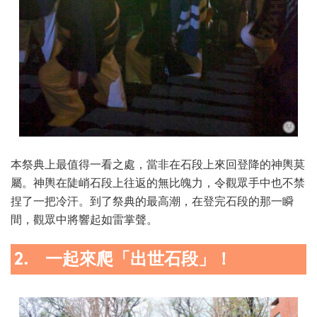
本祭典上最值得一看之處，當非在石段上來回登降的神輿莫
屬。神輿在陡峭石段上往返的無比魄力，令觀眾手中也不禁
捏了一把冷汗。到了祭典的最高潮，在登完石段的那一瞬
間，觀眾中將響起如雷掌聲。
2. 一起來爬「出世石段」！