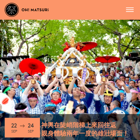
神輿在陡峭階梯上來回往返
22
24
SEP
SEP
親身體驗兩年一度的雄壯場面！