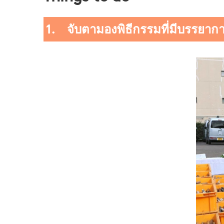
1. จับตามองพิธีกรรมที่มีบรรยากา