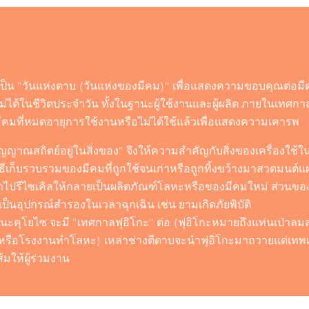
นเป็น "วันแห่งดาบ (วันแห่งของมีคม)" เพื่อแสดงความขอบคุณต่อ
่ขาดไม่ได้ในชีวิตประจำวัน ทั้งในฐานะผู้ใช้งานและผู้ผลิต ภายในเท
ีคมที่หมดอายุการใช้งานหรือไม่ได้ใช้แล้วเพื่อแสดงความเคารพ
ิตวิญญาณสถิตย์อยู่ในสิ่งของ" จึงให้ความสำคัญกับสิ่งของเครื่องใช้ใ
ีพิธีเก็บรวบรวมของมีคมที่ถูกใช้จนเก่าหรือถูกทิ้งขว้างมาสวดมนต์แผ่
ไปรีไซเคิลให้กลายเป็นผลิตภัณฑ์โลหะหรือของมีคมใหม่ ส่วนของที่
ป็นอุปกรณ์สำรองในเวลาฉุกเฉิน เช่น ยามเกิดภัยพิบัติ
คุโยไซ จะมี "เทศกาลฟุอิโกะ" ต่อ (ฟุอิโกะหมายถึงแท่นเป่าลมสำ
รือโรงงานทำโลหะ) เหล่าช่างตีดาบจะนำฟุอิโกะมาถวายแด่เทพเจ
้มให้ผู้ร่วมงาน