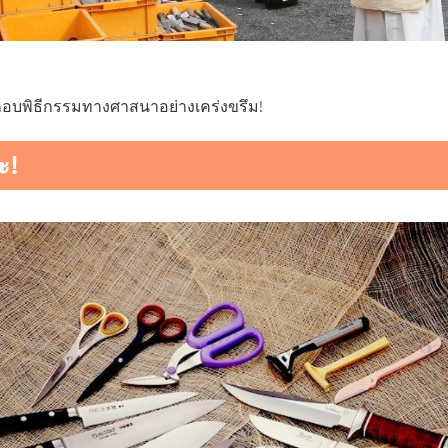
กอบพิธีกรรมทางศาสนาอย่างเคร่งขรึม!
ะ!