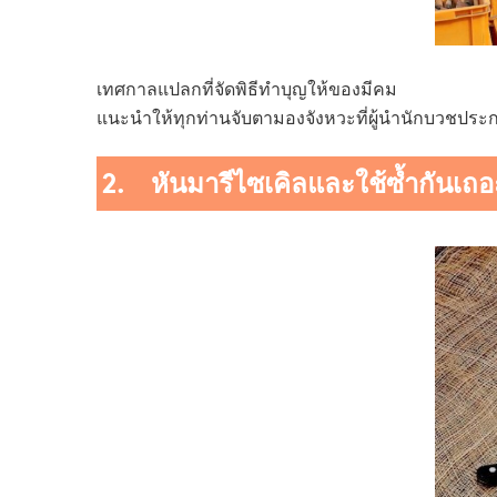
เทศกาลแปลกที่จัดพิธีทำบุญให้ของมีคม
แนะนำให้ทุกท่านจับตามองจังหวะที่ผู้นำนักบวชประ
2. หันมารีไซเคิลและใช้ซ้ำกันเถอ