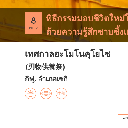
พิธีกรรมมอบชีวิตใหม่
8
NOV
ด้วยความรู้สึกซาบซึ้
เทศกาลฮะโมโนคุโยไซ
(刃物供養祭)
กิฟุ, อำเภอเซกิ
AB