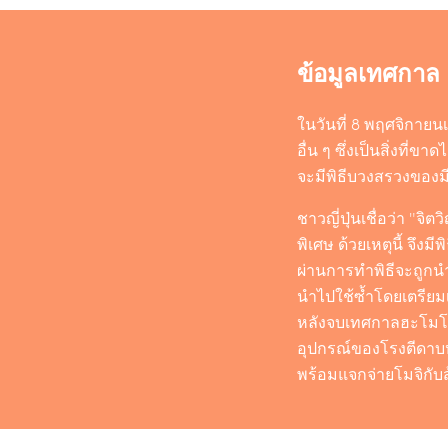
ข้อมูลเทศกาล
ในวันที่ 8 พฤศจิกาย
อื่น ๆ ซึ่งเป็นสิ่งที
จะมีพิธีบวงสรวงของม
ชาวญี่ปุ่นเชื่อว่า "จ
พิเศษ ด้วยเหตุนี้ จึงม
ผ่านการทำพิธีจะถูกนำ
นำไปใช้ซ้ำโดยเตรียมเ
หลังจบเทศกาลฮะโมโนะ
อุปกรณ์ของโรงตีดาบห
พร้อมแจกจ่ายโมจิกับส