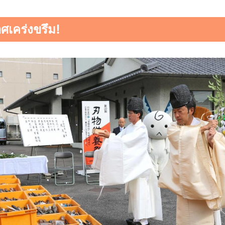
ศเคร่งขรึม!