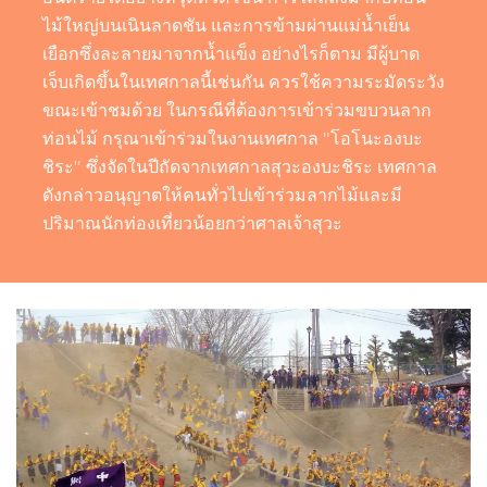
ไม้ใหญ่บนเนินลาดชัน และการข้ามผ่านแม่น้ำเย็น
เยือกซึ่งละลายมาจากน้ำแข็ง อย่างไรก็ตาม มีผู้บาด
เจ็บเกิดขึ้นในเทศกาลนี้เช่นกัน ควรใช้ความระมัดระวัง
ขณะเข้าชมด้วย ในกรณีที่ต้องการเข้าร่วมขบวนลาก
ท่อนไม้ กรุณาเข้าร่วมในงานเทศกาล "โอโนะองบะ
ชิระ" ซึ่งจัดในปีถัดจากเทศกาลสุวะองบะชิระ เทศกาล
ดังกล่าวอนุญาตให้คนทั่วไปเข้าร่วมลากไม้และมี
ปริมาณนักท่องเที่ยวน้อยกว่าศาลเจ้าสุวะ