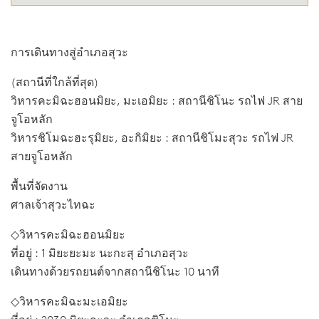
การเดินทางสู่อำเภอสุวะ
(สถานีที่ใกล้ที่สุด)
วิหารคะมิฉะฮอนมิยะ, มะเอมิยะ : สถานีชิโนะ รถไฟ JR สาย
จูโอหลัก
วิหารชิโมฉะฮะรุมิยะ, อะกิมิยะ : สถานีชิโมะสุวะ รถไฟ JR
สายจูโอหลัก
พื้นที่จัดงาน
ศาลเจ้าสุวะไทฉะ
◇วิหารคะมิฉะฮอนมิยะ
ที่อยู่ : 1 มิยะยะมะ นะกะสุ อำเภอสุวะ
เดินทางด้วยรถยนต์จากสถานีชิโนะ 10 นาที
◇วิหารคะมิฉะมะเอมิยะ