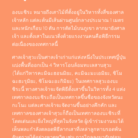
องบะชิระ หมายถึงเสาไม้ที่ตั้งอยู่ในวิหารทั้งสี่ของศาล
เจ้าหลัก แต่ละต้นมีเส้นผ่านศูนย์กลางประมาณ 1 เมตร
และหนักเกือบ 10 ตัน การตัดไม้บนภูเขา ลากมายังศาล
เจ้า และตั้งเสาในแนวดิ่งด้วยแรงงานคนคือพิธีกรรม
ต่อเนื่องของเทศกาลนี้
ศาลเจ้าสุวะเป็นศาลเจ้าเก่าแก่แห่งหนึ่งในประเทศญี่ปุ่น
แบ่งพื้นที่ออกเป็น 4 วิหารโอบล้อมทะเลสาบสุวะ
(ได้แก่วิหารคะมิฉะฮอนมิยะ, คะมิฉะมะเอมิยะ, ชิโม
ฉะฮะรุมิยะ, ชิโมฉะอะกิมิยะ) ในเทศกาลสุวะองบะ
ชิระนี้ ทางศาลเจ้าจะจัดพิธีตั้งเสาขึ้นในวิหารทั้ง 4 แห่ง
เทศกาลองบะชิระถือเป็นเทศกาลขึ้นชื่อของจังหวัดนะ
กะโนะ แต่ละศาลเจ้าจะจัดงานขึ้นอย่างคึกคัก และ
เทศกาลของศาลเจ้าสุวะก็ถือเป็นเทศกาลองบะชิระที่
โดดเด่นและยิ่งใหญ่ที่สุดในจังหวัด ผู้เข้าร่วมงานจะได้
เห็นพละกำลังตลอดพิธีลากเสาที่เหล่าลูกหาบรอดพ้น
อันตรายได้อย่างหวุดหวิด เช่น การไถลลงมากับท่อน