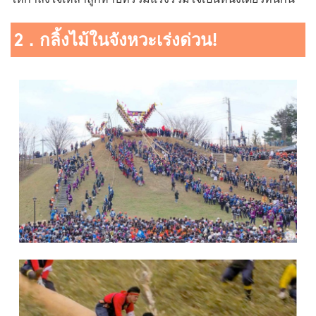
2．กลิ้งไม้ในจังหวะเร่งด่วน!