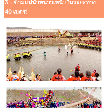
3．ข้ามแม่น้ำหนาวเหน็บในระยะทาง
40 เมตร!