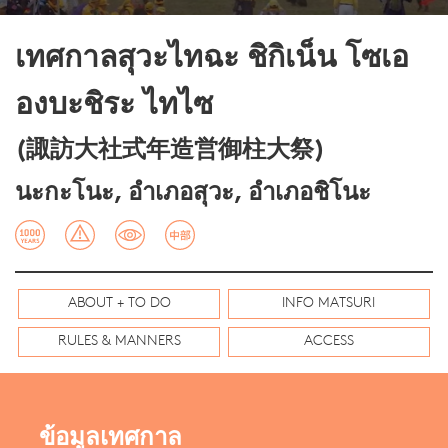
เทศกาลสุวะไทฉะ ชิกิเน็น โซเอ
องบะชิระ ไทไซ
(諏訪大社式年造営御柱大祭)
นะกะโนะ, อำเภอสุวะ, อำเภอชิโนะ
ABOUT + TO DO
INFO MATSURI
RULES & MANNERS
ACCESS
ข้อมูลเทศกาล