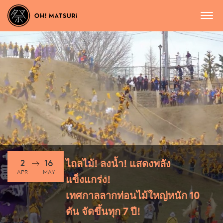
2
16
ไถลไม้! ลงน้ำ! แสดงพลัง
APR
MAY
แข็งแกร่ง!
เทศกาลลากท่อนไม้ใหญ่หนัก 10
ตัน จัดขึ้นทุก 7 ปี!