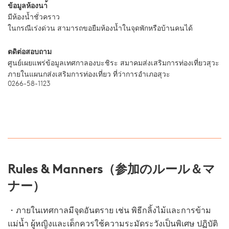
ข้อมูลห้องนา้
มีห้องน้ำชั่วคราว
ในกรณีเร่งด่วน สามารถขอยืมห้องน้ำในจุดพักหรือบ้านคนได้
ตดิต่อสอบถาม
ศูนย์เผยแพร่ข้อมูลเทศกาลองบะชิระ สมาคมส่งเสริมการท่องเที่ยวสุวะ
ภายในแผนกส่งเสริมการท่องเที่ยว ที่ว่าการอำเภอสุวะ
0266-58-1123
Rules & Manners（参加のルール＆マ
ナー）
・ภายในเทศกาลมีจุดอันตราย เช่น พิธีกลิ้งไม้และการข้าม
แม่น้ำ ผู้หญิงและเด็กควรใช้ความระมัดระวังเป็นพิเศษ ปฏิบัติ