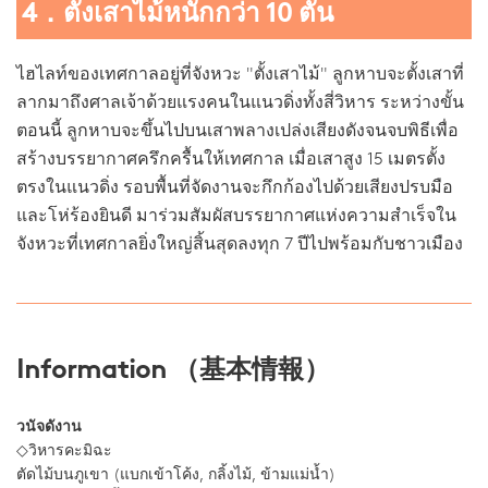
4．ตั้งเสาไม้หนักกว่า 10 ตัน
ไฮไลท์ของเทศกาลอยู่ที่จังหวะ "ตั้งเสาไม้" ลูกหาบจะตั้งเสาที่
ลากมาถึงศาลเจ้าด้วยแรงคนในแนวดิ่งทั้งสี่วิหาร ระหว่างขั้น
ตอนนี้ ลูกหาบจะขึ้นไปบนเสาพลางเปล่งเสียงดังจนจบพิธีเพื่อ
สร้างบรรยากาศครึกครื้นให้เทศกาล เมื่อเสาสูง 15 เมตรตั้ง
ตรงในแนวดิ่ง รอบพื้นที่จัดงานจะกึกก้องไปด้วยเสียงปรบมือ
และโห่ร้องยินดี มาร่วมสัมผัสบรรยากาศแห่งความสำเร็จใน
จังหวะที่เทศกาลยิ่งใหญ่สิ้นสุดลงทุก 7 ปีไปพร้อมกับชาวเมือง
Information （基本情報）
วนัจดังาน
◇วิหารคะมิฉะ
ตัดไม้บนภูเขา (แบกเข้าโค้ง, กลิ้งไม้, ข้ามแม่น้ำ)