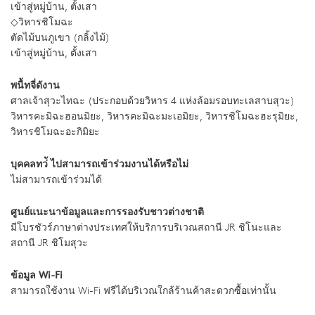
เข้าสู่หมู่บ้าน, ตั้งเสา
◇วิหารชิโมฉะ
ตัดไม้บนภูเขา (กลิ้งไม้)
เข้าสู่หมู่บ้าน, ตั้งเสา
พนื้ทจี่ดังาน
ศาลเจ้าสุวะไทฉะ (ประกอบด้วยวิหาร 4 แห่งล้อมรอบทะเลสาบสุวะ)
วิหารคะมิฉะฮอนมิยะ, วิหารคะมิฉะมะเอมิยะ, วิหารชิโมฉะฮะรุมิยะ,
วิหารชิโมฉะอะกิมิยะ
บุคคลทว่ั ไปสามารถเข้าร่วมงานได้หรือไม่
ไม่สามารถเข้าร่วมได้
ศูนย์แนะนาข้อมูลและการรองรับชาวต่างชาติ
มีโบรชัวร์ภาษาต่างประเทศให้บริการบริเวณสถานี JR ชิโนะและ
สถานี JR ชิโมสุวะ
ข้อมูล Wi-Fi
สามารถใช้งาน Wi-Fi ฟรีได้บริเวณใกล้ร้านค้าสะดวกซื้อเท่านั้น