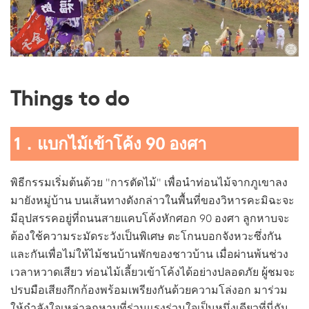
Things to do
1．แบกไม้เข้าโค้ง 90 องศา
พิธีกรรมเริ่มต้นด้วย "การตัดไม้" เพื่อนำท่อนไม้จากภูเขาลง
มายังหมู่บ้าน บนเส้นทางดังกล่าวในพื้นที่ของวิหารคะมิฉะจะ
มีอุปสรรคอยู่ที่ถนนสายแคบโค้งหักศอก 90 องศา ลูกหาบจะ
ต้องใช้ความระมัดระวังเป็นพิเศษ ตะโกนบอกจังหวะซึ่งกัน
และกันเพื่อไม่ให้ไม้ชนบ้านพักของชาวบ้าน เมื่อผ่านพ้นช่วง
เวลาหวาดเสียว ท่อนไม้เลี้ยวเข้าโค้งได้อย่างปลอดภัย ผู้ชมจะ
ปรบมือเสียงกึกก้องพร้อมเพรียงกันด้วยความโล่งอก มาร่วม
ให้กำลังใจเหล่าลูกหาบที่ร่วมแรงร่วมใจเป็นหนึ่งเดียวที่นี่กัน