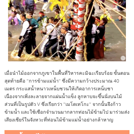
เมื่อนำไม้ออกจากภูเขาในพื้นที่วิหารคะมิฉะเรียบร้อย ขั้นตอน
สุดท้ายคือ "การข้ามแม่น้ำ" ซึ่งมีความกว้างประมาณ 40
เมตร กระแสน้ำหนาวเหน็บชวนให้เกิดอาการเหน็บชา
เนื่องจากเพิ่งละลายจากแผ่นน้ำแข็ง ลูกหาบจะขึ้นนั่งบนไม้
ส่วนที่เป็นรูปตัว V ซึ่งเรียกว่า "เมโดเทโกะ" จากนั้นจึงก้าว
ข้ามน้ำ และใช้เชือกจำนวนมากลากท่อนไม้ข้ามไป มาร่วมส่ง
เสียงเชียร์ในจังหวะที่ท่อนไม้ข้ามแม่น้ำอย่างกล้าหาญ