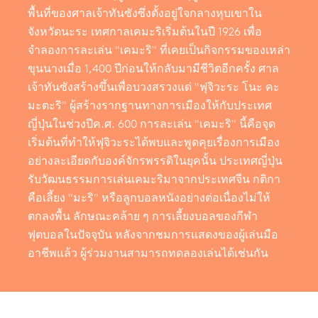
พื้นที่ของศาลเจ้าทันซังซึ่งตั้งอยู่ใจกลางหุบเขาใน
จังหวัดนะระ เทศกาลเคมะริเริ่มต้นในปี 1926 เพื่อ
จำลองการละเล่น "เคมะริ" ที่เคยเป็นกิจกรรมของเหล่า
ขุนนางเมื่อ 1,400 ปีก่อนให้กลับมามีชีวิตอีกครั้ง ศาล
เจ้าทันซังสร้างขึ้นเพื่อบวงสรวงแด่ "ฟุจิวะระ โนะ คะ
มะตะริ" ผู้สร้างรากฐานทางการเมืองให้กับประเทศ
ญี่ปุ่นในช่วงปีค.ศ. 600 การละเล่น "เคมะริ" นี้คือจุด
เริ่มต้นที่ทำให้ฟุจิวะระได้พบและพูดคุยเรื่องการเมือง
อย่างละเอียดกับองค์จักรพรรดิในยุคนั้น ประเทศญี่ปุ่น
รับวัฒนธรรมการเล่นเคมะริมาจากประเทศจีน กติกา
คือเลี้ยง "มะริ" หรือลูกบอลหนังอย่างต่อเนื่องไม่ให้
ตกลงพื้น ลักษณะคล้าย ๆ การเลี้ยงบอลของกีฬา
ฟุตบอลในปัจจุบัน หลังจากชมการแสดงของผู้เล่นมือ
อาชีพแล้ว ผู้ร่วมงานสามารถทดลองเล่นได้เช่นกัน