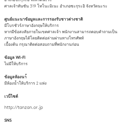
อำเภอซะกุระอิ จังหวัดนะระ
ศาลเจ้าทันซัน 319 โทโนะมิเนะ อำเภอซะกุระอิ จังหวัดนะระ
ศูนย์แนะนาข้อมูลและการรองรับชาวต่างชาติ
มีโบรชัวร์ภาษาอังกฤษให้บริการ
หากมีข้อสงสัยภายในเขตศาลเจ้า พนักงานสามารถตอบคำถามเป็น
ภาษาอังกฤษได้โดยติดต่อล่ามผ่านทางโทรศัพท์
เบื้องต้น กรุณาติดต่อสอบถามที่พนักงานก่อน
ข้อมูล Wi-Fi
ไม่มีให้บริการ
ข้อมูลห้องนา้
มีห้องน้ำให้บริการ 2 แห่ง
เวบ็ไซต์
http://tanzan.or.jp
SNS