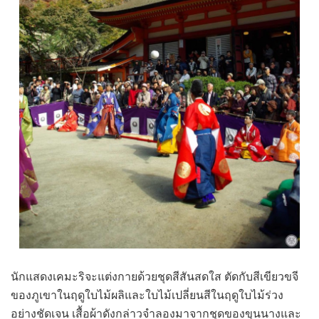
นักแสดงเคมะริจะแต่งกายด้วยชุดสีสันสดใส ตัดกับสีเขียวขจี
ของภูเขาในฤดูใบไม้ผลิและใบไม้เปลี่ยนสีในฤดูใบไม้ร่วง
อย่างชัดเจน เสื้อผ้าดังกล่าวจำลองมาจากชุดของขุนนางและ