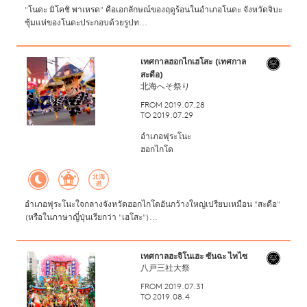
"โนดะ มิโคชิ พาเหรด" คือเอกลักษณ์ของฤดูร้อนในอำเภอโนดะ จังหวัดจิบะ
ซุ้มแห่ของโนดะประกอบด้วยรูปท...
เทศกาลฮอกไกเฮโสะ (เทศกาล
สะดือ)
北海へそ祭り
FROM 2019.07.28
TO 2019.07.29
อำเภอฟุระโนะ
ฮอกไกโด
อำเภอฟุระโนะใจกลางจังหวัดฮอกไกโดอันกว้างใหญ่เปรียบเหมือน "สะดือ"
(หรือในภาษาญี่ปุ่นเรียกว่า "เฮโสะ")...
เทศกาลฮะจิโนเฮะ ซันฉะ ไทไซ
八戸三社大祭
FROM 2019.07.31
TO 2019.08.4