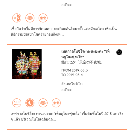
อะกิตะ
เชื่อกันว่าเริ่มมีการจัดเทศกาลอะกิตะคันโตมาตั้งแต่สมัยเอโดะ เพื่อเป็น
พิธีกรรมปัดเป่าโชคร้ายก่อนถึงเท...
เทศกาลโนชิโระ ทะนะบะตะ "เท็
นกูโนะฟุยะโจ"
能代七夕「天空の不夜城」
FROM 2019.08.3
TO 2019.08.4
อำเภอโนชิโระ
อะกิตะ
เทศกาลโนชิโระ ทะนะบะตะ "เท็นกูโนะฟุยะโจ" เริ่มต้นขึ้นในปี 2013 แต่จริง
ๆ แล้ว บริเวณโนโตเฉลิมฉล...