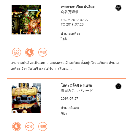
เทศกาลคะริยะ มันโดะ
刈谷万燈祭
FROM 2019.07.27
TO 2019.07.28
อำเภอคะริยะ
ไอจิ
เทศกาลมันโดะเป็นเทศกาลของศาลเจ้าอะกิบะ ตั้งอยู่บริเวณกินสะ อำเภอ
คะริยะ จังหวัดไอจิ และได้รับการสืบทอ...
โนดะ มิโคชิ พาเหรด
野田みこしパレード
2019.07.27
อำเภอโนดะ
จิบะ