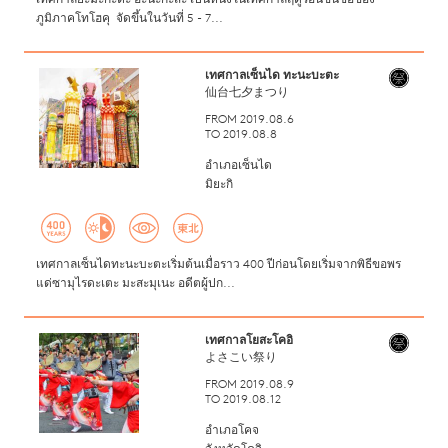
เทศกาลยะมะกะตะ ฮะนะกะสะ เป็นหนึ่งในเทศกาลฤดูร้อนขึ้นชื่อของ
ภูมิภาคโทโฮคุ จัดขึ้นในวันที่ 5 - 7...
เทศกาลเซ็นได ทะนะบะตะ
仙台七夕まつり
FROM 2019.08.6
TO 2019.08.8
อำเภอเซ็นได
มิยะกิ
เทศกาลเซ็นไดทะนะบะตะเริ่มต้นเมื่อราว 400 ปีก่อนโดยเริ่มจากพิธีขอพร
แด่ซามุไรดะเตะ มะสะมุเนะ อดีตผู้ปก...
เทศกาลโยสะโคอิ
よさこい祭り
FROM 2019.08.9
TO 2019.08.12
อำเภอโคจ