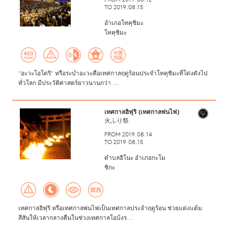
FROM 2019.08.12
TO 2019.08.15
อำเภอโทคุชิมะ
โทคุชิมะ
"อะวะโอโดริ" หรือระบำอะวะคือเทศกาลฤดูร้อนประจำโทคุชิมะที่โด่งดังไป
ทั่วโลก มีประวัติศาสตร์ยาวนานกว่า ...
เทศกาลฮิฟุริ (เทศกาลพ่นไฟ)
火ふり祭
FROM 2019.08.14
TO 2019.08.15
ตำบลฮิโนะ อำเภอกะโม
ชิกะ
เทศกาลฮิฟุริ หรือเทศกาลพ่นไฟเป็นเทศกาลประจำฤดูร้อน ช่วยแต่งแต้ม
สีสันให้เวลากลางคืนในช่วงเทศกาลโอบ้งร...