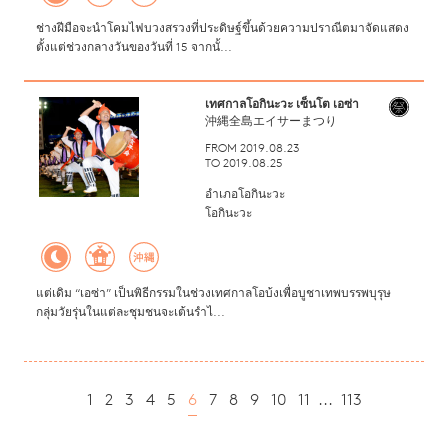
ช่างฝีมือจะนำโคมไฟบวงสรวงที่ประดิษฐ์ขึ้นด้วยความปราณีตมาจัดแสดง
ตั้งแต่ช่วงกลางวันของวันที่ 15 จากนั้...
เทศกาลโอกินะวะ เซ็นโต เอซ่า
沖縄全島エイサーまつり
FROM 2019.08.23
TO 2019.08.25
อำเภอโอกินะวะ
โอกินะวะ
แต่เดิม “เอซ่า” เป็นพิธีกรรมในช่วงเทศกาลโอบ้งเพื่อบูชาเทพบรรพบุรุษ
กลุ่มวัยรุ่นในแต่ละชุมชนจะเต้นรำไ...
1
2
3
4
5
6
7
8
9
10
11
...
113