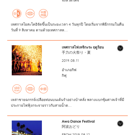
จังหวัดโคจิ
เทศกาลโยสะโคอิจัดขึ้นเป็นระยะเวลา 4 วันทุกปี โดยเริ่มจากพิธีกรรมในคืน
วันที่ 9 สิงหาคม ตามด้วยเทศกาลห...
เทศกาลไฟเทจิกะระ ฤดูร้อน
手力の火祭り・夏
2019.08.11
อำเภอกิฟ
กิฟุ
เหล่าชายฉกรรจ์เปลือยท่อนบนเต้นรำอย่างบ้าคลั่ง พลางแบกซุ้มศาลเจ้าที่มี
ประกายไฟฟุ้งกระจายราวกับสายน้ำต...
Awa Dance Festival
阿波おどり