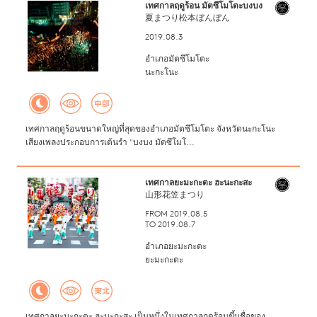
เทศกาลฤดูร้อน มัตซึโมโตะบงบง
夏まつり松本ぼんぼん
2019.08.3
อำเภอมัตซึโมโตะ
นะกะโนะ
เทศกาลฤดูร้อนขนาดใหญ่ที่สุดของอำเภอมัตซึโมโตะ จังหวัดนะกะโนะ
เสียงเพลงประกอบการเต้นรำ "บงบง มัตซึโมโ...
เทศกาลยะมะกะตะ ฮะนะกะสะ
山形花笠まつり
FROM 2019.08.5
TO 2019.08.7
อำเภอยะมะกะตะ
ยะมะกะตะ