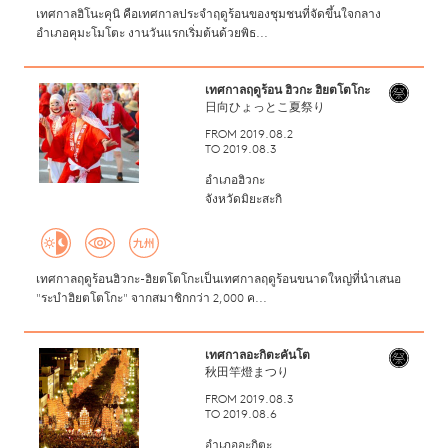
เทศกาลฮิโนะคุนิ คือเทศกาลประจำฤดูร้อนของชุมชนที่จัดขึ้นใจกลาง
อำเภอคุมะโมโตะ งานวันแรกเริ่มต้นด้วยพิธ...
เทศกาลฤดูร้อน ฮิวกะ ฮิยตโตโกะ
日向ひょっとこ夏祭り
FROM 2019.08.2
TO 2019.08.3
อำเภอฮิวกะ
จังหวัดมิยะสะกิ
เทศกาลฤดูร้อนฮิวกะ-ฮิยตโตโกะเป็นเทศกาลฤดูร้อนขนาดใหญ่ที่นำเสนอ
"ระบำฮิยตโตโกะ" จากสมาชิกกว่า 2,000 ค...
เทศกาลอะกิตะคันโต
秋田竿燈まつり
FROM 2019.08.3
TO 2019.08.6
อำเภออะกิตะ