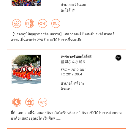
อำเภอฮะจิโนเฮะ
อะโอโมริ
【มรดกภูมิปัญญาทางวัฒนธรรม】เทศกาลฮะจิโนเฮะมีประวัติศาสตร์
ความเป็นมากว่า 290 ปี และได้รับการขึ้นทะเบีย...
เทศกาลซันสะโอโดริ
盛岡さんさ踊り
FROM 2019.08.1
TO 2019.08.4
อำเภอโมริโอกะ
อิวะเตะ
นี่คือเทศกาลที่นำเสนอ “ซันสะโอโดริ” หรือระบำซันสะซึ่งได้รับการถ่ายทอด
มาตั้งแต่สมัยยุคเอโดะในพื้นที่แ...