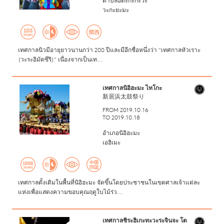
ตำบลฮิดะกะกะวะ
วะกะยะมะ
เทศกาลนิวมีอายุยาวนานกว่า 200 ปีและมีอีกชื่อหนึ่งว่า "เทศกาลหัวเราะ
(วะระอิมัตซึริ)" เนื่องจากเป็นเท...
เทศกาลนิอิฮะมะ ไทโกะ
新居浜太鼓祭り
FROM 2019.10.16
TO 2019.10.18
อำเภอนิอิฮะมะ
เอฮิเมะ
เทศกาลดั้งเดิมในพื้นที่นิอิฮะมะ จัดขึ้นโดยประชาชนในเขตศาลเจ้าแต่ละ
แห่งเพื่อแสดงความขอบคุณฤดูใบไม้ร่ว...
เทศกาลชิระฮิเกะทะวะระจินจะ โด