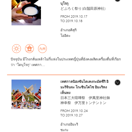
บุโรกุ
どぶろく祭り(白鬚田原神社)
FROM 2019.10.17
TO 2019.10.18
อำเภอคิสุกิ
โออิตะ
ปัจจุบัน มีโรงกลั่นเหล้าไม่กี่แห่งในประเทศญี่ปุ่นที่ยังคงผลิตเครื่องดื่มที่เรียก
ว่า "โดบุโรกุ" เทศกา...
เทศกาลนิฮงซันไดเคงกะมัตซึริ อิ
มะริจินจะ โกะชินโคไซ อิมะริทง
เท็นทง
日本三大喧嘩祭 伊萬里神社御
神幸祭 伊万里トンテントン
FROM 2019.10.24
TO 2019.10.27
อำเภออิมะริ
ซะกะ