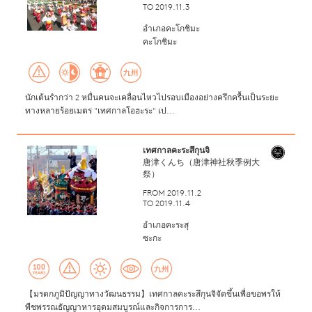
TO 2019.11.3
อำเภอคะโกชิมะ
คะโกชิมะ
นักเต้นรำกว่า 2 หมื่นคนจะเคลื่อนไหวไปรอบเมืองอย่างครึกครื้นเป็นระยะ
ทางหลายร้อยเมตร "เทศกาลโอฮะระ" เป...
เทศกาลคะระสึกุนจิ
唐津くんち（唐津神社秋季例大
祭）
FROM 2019.11.2
TO 2019.11.4
อำเภอคะระสุ
ซะกะ
【มรดกภูมิปัญญาทางวัฒนธรรม】เทศกาลคะระสึกุนจิจัดขึ้นเพื่อขอพรให้
พืชพรรณธัญญาหารอุดมสมบูรณ์และกิจการการ...