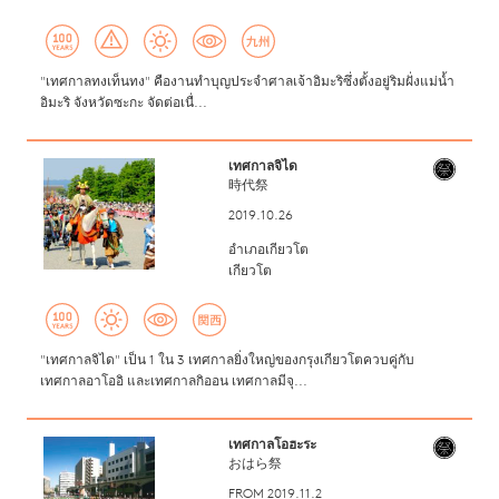
"เทศกาลทงเท็นทง" คืองานทำบุญประจำศาลเจ้าอิมะริซึ่งตั้งอยู่ริมฝั่งแม่น้ำ
อิมะริ จังหวัดซะกะ จัดต่อเนื่...
เทศกาลจิได
時代祭
2019.10.26
อำเภอเกียวโต
เกียวโต
"เทศกาลจิได" เป็น 1 ใน 3 เทศกาลยิ่งใหญ่ของกรุงเกียวโตควบคู่กับ
เทศกาลอาโออิ และเทศกาลกิออน เทศกาลมีจุ...
เทศกาลโอฮะระ
おはら祭
FROM 2019.11.2