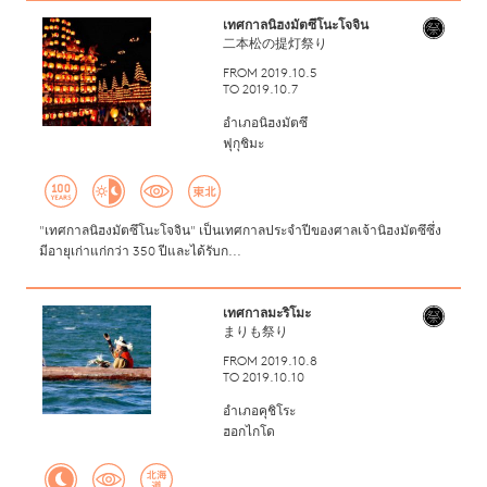
เทศกาลนิฮงมัตซึโนะโจจิน
二本松の提灯祭り
FROM 2019.10.5
TO 2019.10.7
อำเภอนิฮงมัตซึ
ฟุกุชิมะ
"เทศกาลนิฮงมัตซึโนะโจจิน" เป็นเทศกาลประจำปีของศาลเจ้านิฮงมัตซึซึ่ง
มีอายุเก่าแก่กว่า 350 ปีและได้รับก...
เทศกาลมะริโมะ
まりも祭り
FROM 2019.10.8
TO 2019.10.10
อำเภอคุชิโระ
ฮอกไกโด