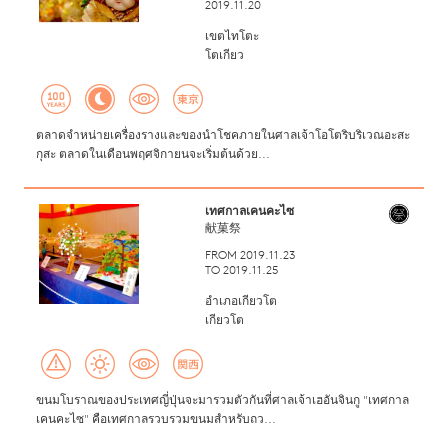
2019.11.20
เขตไทโตะ
โตเกียว
ตลาดจำหน่ายเครื่องรางและของนำโชคภายในศาลเจ้าโอโตริบริเวณอะสะ
กุสะ ตลาดในเดือนพฤศจิกายนจะเริ่มต้นด้วย...
เทศกาลเคนคะไซ
献菓祭
FROM 2019.11.23
TO 2019.11.25
อำเภอเกียวโต
เกียวโต
ขนมโบราณของประเทศญี่ปุ่นจะมารวมตัวกันที่ศาลเจ้าเฮอันจินกู "เทศกาล
เคนคะไซ" คือเทศกาลรวบรวมขนมสำหรับถว...