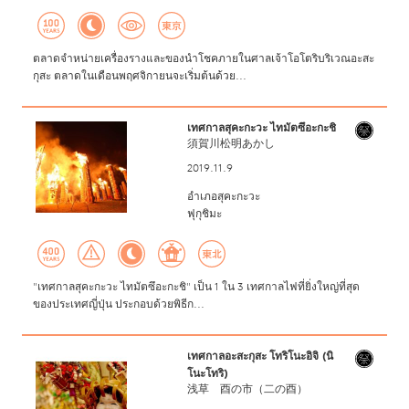
ตลาดจำหน่ายเครื่องรางและของนำโชคภายในศาลเจ้าโอโตริบริเวณอะสะ
กุสะ ตลาดในเดือนพฤศจิกายนจะเริ่มต้นด้วย...
เทศกาลสุคะกะวะ ไทมัตซึอะกะชิ
須賀川松明あかし
2019.11.9
อำเภอสุคะกะวะ
ฟุกุชิมะ
"เทศกาลสุคะกะวะ ไทมัตซึอะกะชิ" เป็น 1 ใน 3 เทศกาลไฟที่ยิ่งใหญ่ที่สุด
ของประเทศญี่ปุ่น ประกอบด้วยพิธีก...
เทศกาลอะสะกุสะ โทริโนะอิจิ (นิ
โนะโทริ)
浅草 酉の市（二の酉）