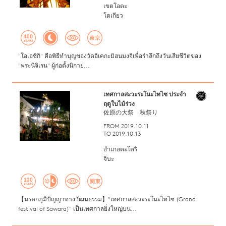
เขตโอตะ
โตเกียว
"โอเอชิกิ" คือพิธีทำบุญของวัดอิเคกะมิฮนมงจิเพื่อรำลึกถึงวันเสียชีวิตของ
"พระนิจิเรน" ผู้ก่อตั้งนิกาย...
เทศกาลสะวะระโนะไทไซ ประจำ
ฤดูใบไม้ร่วง
佐原の大祭 秋祭り
FROM 2019.10.11
TO 2019.10.13
อำเภอคะโตริ
จิบะ
【มรดกภูมิปัญญาทางวัฒนธรรม】"เทศกาลสะวะระโนะไทไซ (Grand
festival of Sawara)" เป็นเทศกาลยิ่งใหญ่บน...