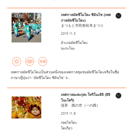
เทศกาลมัตซึโมโตะ ชิมินไซ (เทศ
กาลมัตซึโมโตะ)
まつもと市民祭松本まつり
2019.11.3
อำเภอมัตซึโมโตะ
นะกะโนะ
เทศกาลมัตซึโมโตะเป็นส่วนหนึ่งของเทศกาลชุมชนมัตซึโมโตะหรือในชื่อ
ภาษาญี่ปุ่นว่า "มัตซึโมโตะ ชิมินไซ" จ...
เทศกาลอะสะกุสะ โทริโนะอิจิ (อิจิ
โนะโตริ)
浅草 酉の市（一の酉）
2019.11.8
เขตไทโตะ
โตเกียว