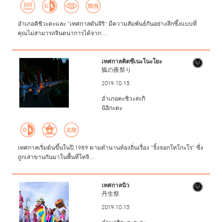
อำเภอคิชิวะดะและ "เทศกาลดันจิริ" มีความสัมพันธ์กันอย่างลึกซึ้งแบบที่
คุณไม่สามารถจินตนาการได้จาก...
เทศกาลคิตซึเนะโนะโยะ
狐の夜祭り
2019.10.13
อำเภอคะชิวะสะกิ
นิอิกะตะ
เทศกาลเริ่มต้นขึ้นในปี 1989 ตามตำนานท้องถิ่นเรื่อง "จิ้งจอกโทโกะโร" ซึ่ง
ถูกเล่าขานกันมาในพื้นที่โทจิ...
เทศกาลนิว
丹生祭
2019.10.13