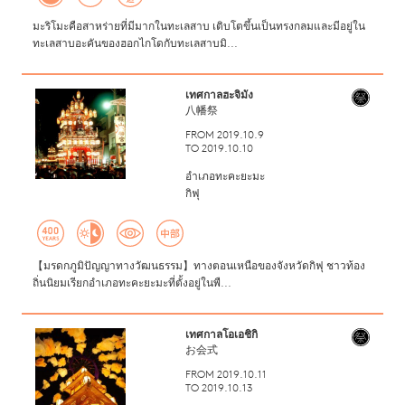
มะริโมะคือสาหร่ายที่มีมากในทะเลสาบ เติบโตขึ้นเป็นทรงกลมและมีอยู่ใน
ทะเลสาบอะคันของฮอกไกโดกับทะเลสาบมิ...
เทศกาลฮะจิมัง
八幡祭
FROM 2019.10.9
TO 2019.10.10
อำเภอทะคะยะมะ
กิฟุ
【มรดกภูมิปัญญาทางวัฒนธรรม】ทางตอนเหนือของจังหวัดกิฟุ ชาวท้อง
ถิ่นนิยมเรียกอำเภอทะคะยะมะที่ตั้งอยู่ในพื...
เทศกาลโอเอชิกิ
お会式
FROM 2019.10.11
TO 2019.10.13